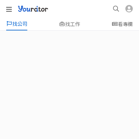
找公司
找工作
看專欄
特輯
新鮮人友善專區｜應屆畢業生找工作、新
鮮人友善、無經驗可
大學生畢業找工作，求職迷惘嗎？Yourator 精
選新鮮人工作職缺：無經驗可、科技新創、外
商公司、週休二日、企業急徵、月薪四萬起、
上市上櫃、應屆最愛等最新工作；提供最新職
場資訊：求職攻略、履歷表撰寫技巧、自傳範
例、面試經驗、學長姐經驗分享等，幫助你找