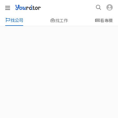
找公司
找工作
看專欄
特輯
新鮮人友善專區｜應屆畢業生找工作、新
鮮人友善、無經驗可
大學生畢業找工作，求職迷惘嗎？Yourator 精
選新鮮人工作職缺：無經驗可、科技新創、外
商公司、週休二日、企業急徵、月薪四萬起、
上市上櫃、應屆最愛等最新工作；提供最新職
場資訊：求職攻略、履歷表撰寫技巧、自傳範
例、面試經驗、學長姐經驗分享等，幫助你找