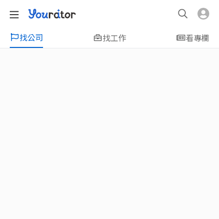
找公司
找工作
看專欄
特輯
新鮮人友善專區｜應屆畢業生找工作、新
鮮人友善、無經驗可
大學生畢業找工作，求職迷惘嗎？Yourator 精
選新鮮人工作職缺：無經驗可、科技新創、外
商公司、週休二日、企業急徵、月薪四萬起、
上市上櫃、應屆最愛等最新工作；提供最新職
場資訊：求職攻略、履歷表撰寫技巧、自傳範
例、面試經驗、學長姐經驗分享等，幫助你找