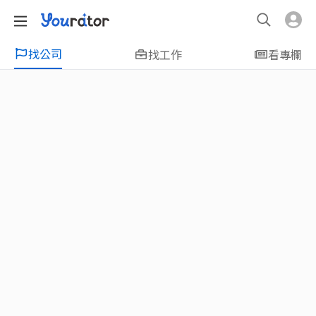
找公司
找工作
看專欄
特輯
新鮮人友善專區｜應屆畢業生找工作、新
鮮人友善、無經驗可
大學生畢業找工作，求職迷惘嗎？Yourator 精
選新鮮人工作職缺：無經驗可、科技新創、外
商公司、週休二日、企業急徵、月薪四萬起、
上市上櫃、應屆最愛等最新工作；提供最新職
場資訊：求職攻略、履歷表撰寫技巧、自傳範
例、面試經驗、學長姐經驗分享等，幫助你找