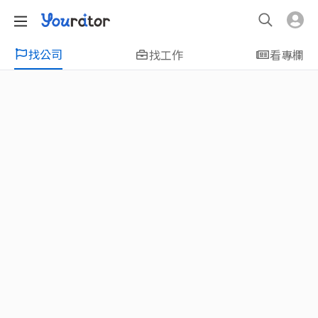
找公司
找工作
看專欄
特輯
新鮮人友善專區｜應屆畢業生找工作、新
鮮人友善、無經驗可
大學生畢業找工作，求職迷惘嗎？Yourator 精
選新鮮人工作職缺：無經驗可、科技新創、外
商公司、週休二日、企業急徵、月薪四萬起、
上市上櫃、應屆最愛等最新工作；提供最新職
場資訊：求職攻略、履歷表撰寫技巧、自傳範
例、面試經驗、學長姐經驗分享等，幫助你找