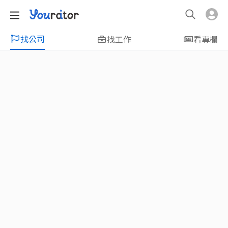
找公司
找工作
看專欄
特輯
新鮮人友善專區｜應屆畢業生找工作、新
鮮人友善、無經驗可
大學生畢業找工作，求職迷惘嗎？Yourator 精
選新鮮人工作職缺：無經驗可、科技新創、外
商公司、週休二日、企業急徵、月薪四萬起、
上市上櫃、應屆最愛等最新工作；提供最新職
場資訊：求職攻略、履歷表撰寫技巧、自傳範
例、面試經驗、學長姐經驗分享等，幫助你找