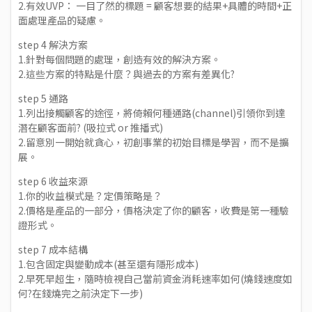
2.有效UVP： 一目了然的標題 = 顧客想要的結果+具體的時間+正
面處理產品的疑慮。
step 4 解決方案
1.針對每個問題的處理，創造有效的解決方案。
2.這些方案的特點是什麼？與過去的方案有差異化?
step 5 通路
1.列出接觸顧客的途徑，將倚賴何種通路(channel)引領你到達
潛在顧客面前? (吸拉式 or 推播式)
2.留意別一開始就貪心，初創事業的初始目標是學習，而不是擴
展。
step 6 收益來源
1.你的收益模式是？定價策略是？
2.價格是產品的一部分，價格決定了你的顧客，收費是第一種驗
證形式。
step 7 成本結構
1.包含固定與變動成本(甚至還有隱形成本)
2.早死早超生，隨時檢視自己當前資金消耗速率如何(燒錢速度如
何?在錢燒完之前決定下一步)