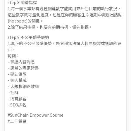
step 8 關鍵指標
1.每一個事業都有幾種關鍵數字能夠用來評估目前的執行狀況，
這些數字既可量測進度，也是在你的顧客生命週期中識別出熱點
(hot spot)的關鍵。
2.除了結果指標，也要有前期指標、領先指標。
step 9 不公平競爭優勢
1.真正的不公平競爭優勢，是某種無法讓人輕易複製或獲取的東
西。
範例：
- 掌握內幕消息
- 適當的專家背書
- 夢幻團隊
- 個人權威
- 大規模網路效應
- 社群
- 既有顧客
- SEO排名
#SunChain
Empower Course
#三千貿易