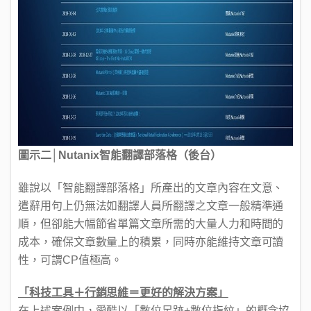
圖示二│Nutanix智能翻譯部落格（後台）
雖說以「智能翻譯部落格」所產出的文章內容在文意、
遣辭用句上仍無法如翻譯人員所翻譯之文章一般精準通
順，但卻能大幅節省單篇文章所需的大量人力和時間的
成本，確保文章數量上的積累，同時亦能維持文章可讀
性，可謂CP值極高。
「科技工具＋行銷思維＝更好的解決方案」
在上述案例中，愛酷以「數位足跡+數位指紋」的概念協