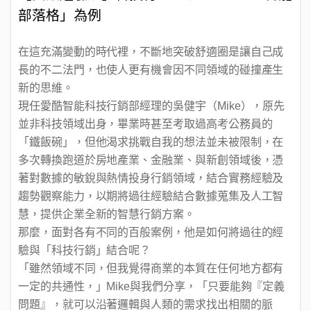
部落格」為例
在這充滿變動的時代裡，不斷地突破舒適圈是讓自己成
長的不二法門，也使人更有機會因不同領域的碰撞產生
新的思維。
現任愛酷智能科技行銷部經理的吳健宇（Mike），原先
並非科技領域出身，畢業時甚至考取過高考公務員的
「鐵飯碗」，但他渴求挑戰自我的想法並未被限制，在
多次轉換跑道於房地產業、金融業、與新創領域後，憑
著對數據的敏銳與熱情投身行銷領域，結合實務經驗及
趨勢觀察能力，以期將過往經驗結合數據蒐集及人工智
慧，提供企業全新的智慧行銷方案。
那麼，面對各有不同的百般案例，他是如何將過往的經
驗與「科技行銷」結合呢？
「雖然領域不同，但我覺得商業的本質在任何地方都有
一定的共通性，」Mike與我們分享，「只要能夠『定義
問題』，就可以沿著邏輯與人類的需求找出相關的脈