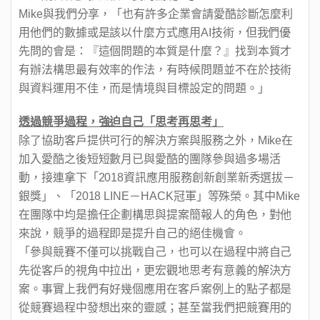
Mike
與我們分享，「也有許多企業會請愛酷診斷怎麼利
用他們的數據或是該以什麼方式應用AI技術，但我們優
先問的會是：『這個問題的本質是什麼？』找到本質才
有辦法構思最有效率的作法，有時候問題並不在於技術
與資料運用不佳，而是情境與目標設定的問題。」
透過競爭過程，強迫自己「思考再思考」
除了協助客戶提供可行的解決方案與服務之外，Mike在
加入愛酷之後短短數月已與愛酷的團隊參與過多場活
動，接連拿下「2018資訊應用服務創新創業新秀選拔－
銀獎」、「2018 LINE－HACK冠軍」等殊榮。其中Mike
在團隊中均是擔任企劃構思與提案簡報人的角色，對他
來說，競爭的過程即是提升自己的絕佳機會。
「參與競賽不僅可以挑戰自己，也可以在過程中將自己
先從客戶的視角中拉出，更宏觀地思考有意義的解決方
案。事實上我們有好幾個應用在客戶案例上的點子都是
從競賽過程中發想出來的靈感；甚至當我們把競賽用的