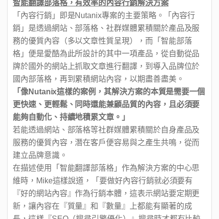
智能翻譯部落格，有效率的內容行銷解決方案
「內容行銷」即是Nutanix專案的主要策略。「內容行
銷」是透過網站、部落格、社群媒體累積關於產品及服
務的優質內容（多以文章性質呈現），而「智能部落
格」便是愛酷為此所設計的其中一項產品，從自動從品
牌於國外的網站上抓取文章進行翻譯，到導入品牌位於
國內部落格，再到累積網站內容，以期盡善盡美。
「像Nutanix這樣的案例，其解決方案的本質是需要一個
更快速、更輕鬆、同時還能兼顧品質的內容，且必須要
能夠自動化、持續地積累文章。」
若能透過網站、部落格等社群媒體累積關於自身產品及
服務的優質內容，潛在客戶便容易與之產生共鳴，從而
建立品牌意識。
在描述使用「智能翻譯部落格」作為解決方案的中心思
維時，Mike這樣說道，「要做好內容行銷就必須要有
『好的網站內容』作為行銷本體，這表示網站要定期更
新，讓內容在『質量』和『數量』上都能有顯著的成
長，這樣『SEO（搜尋引擎優化）』搜尋時才都有比較