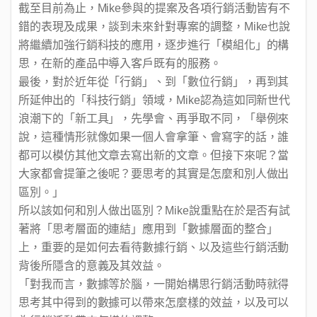
截至目前為止，Mike參與的提案及各項行銷活動皆有不
錯的表現及成果，談到未來針對專案的調整，Mike也說
將繼續加強行銷科技的應用，逐步進行「模組化」的構
思，在新的產品中導入客戶既有的服務。
最後，對於近年從「行銷」、到「數位行銷」，再到其
所延伸出的「科技行銷」領域，Mike認為這如同新世代
浪潮下的「新工具」，先學會、再爭取不同，「舉例來
說，這種情形就像如果一個人會拿筆、會寫字的話，誰
都可以模仿其他文章去寫出新的文章。但接下來呢？當
大家都會提筆之後呢？要思考的其實是怎麼和別人做出
區別。」
所以該如何和別人做出區別？Mike說重點在於是否有試
著將「思考層面的連結」應用到「數據層面的整合」
上，重要的是如何去看待數據行銷、以及這些行銷活動
背後所隱含的意義及其效益。
「對我而言，數據等於腦，一開始構思行銷活動時就得
思考其中得到的數據可以帶來怎麼樣的效益，以及可以