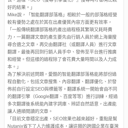
好的結果。」
Mike
說，「智能翻譯部落格」相較於一般的部落格經營
較有優勢之處在於其在出產優質內容方面更有效率，
「一般傳統翻譯部落格的產出過程極其繁瑣又耗時費
力，一篇翻譯文章的產生要先由行銷人員於網上海量搜
尋合適之文章，再交由翻譯社（或翻譯人員）進行文章
翻譯，最後再回到行銷人員手中、發佈至平台進行推廣
和經營。但這樣的過程除了會花費大量時間以及人力成
本。」
為了解決前述問題，愛酷的智能翻譯部落格能將部份過
程自動化，包括文章搜集、內容翻譯、翻譯優化、於發
佈前自行設定SEO與標籤等。翻譯系統一開始會由不同
的翻譯引擎（Google翻譯、百度等等）進行訓練，經過
多次翻譯後系統能內建字詞庫、辨認自然語意，出產能
讓人通順閱讀的文章。
「目前文章穩定出產，SEO效果也越來越好，重點是幫
Nutanix省下了人力維護成本，讓這類的跨國企業在臺灣