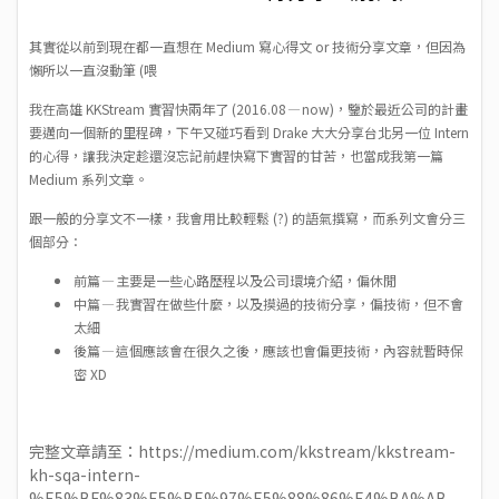
其實從以前到現在都一直想在 Medium 寫心得文 or 技術分享文章，但因為
懶所以一直沒動筆 (喂
我在高雄 KKStream 實習快兩年了 (2016.08 — now)，鑒於最近公司的計畫
要邁向一個新的里程碑，下午又碰巧看到 Drake 大大分享台北另一位 Intern
的心得，讓我決定趁還沒忘記前趕快寫下實習的甘苦，也當成我第一篇
Medium 系列文章。
跟一般的分享文不一樣，我會用比較輕鬆 (?) 的語氣撰寫，而系列文會分三
個部分：
前篇 — 主要是一些心路歷程以及公司環境介紹，偏休閒
中篇 — 我實習在做些什麼，以及摸過的技術分享，偏技術，但不會
太細
後篇 — 這個應該會在很久之後，應該也會偏更技術，內容就暫時保
密 XD
完整文章請至：
https://medium.com/kkstream/kkstream-
kh-sqa-intern-
%E5%BF%83%E5%BE%97%E5%88%86%E4%BA%AB-