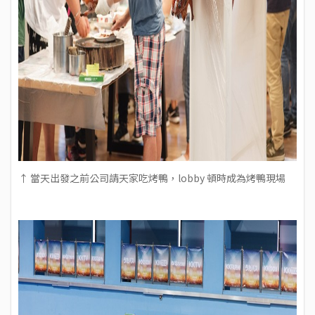
↑ 當天出發之前公司請天家吃烤鴨，lobby 頓時成為烤鴨現場