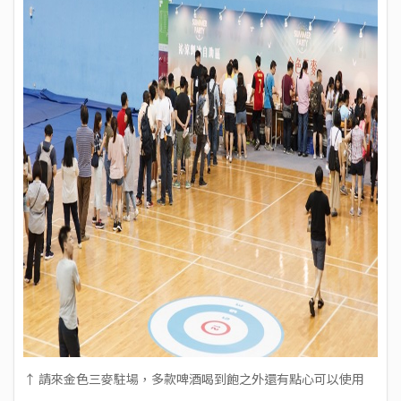
↑ 請來金色三麥駐場，多款啤酒喝到飽之外還有點心可以使用