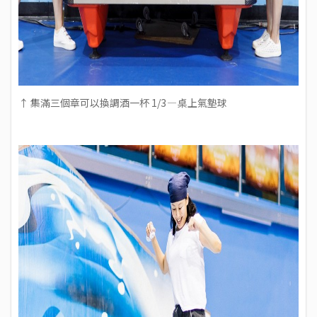
↑ 集滿三個章可以換調酒一杯 1/3 — 桌上氣墊球