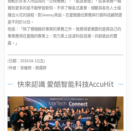
相較於許多人所認為的「交際應酬」、「能說會道」，從事業務一職
實則更多的是不斷學習新知、不停了解各式產業、頻繁與各色人士碰
撞出火花的過程，對
Jeremy
來說，在愛酷擔任業務與行銷科技顧問更
是不同於以往。
他說：「除了積極做好專案的業務之外，我覺得更重要的是將自己的
專業應用在愛酷的專業上，努力乘上這波科技浪潮，共創彼此的雙
贏。」
/
日期：
2019.04.12(
五
)
/
作者：宋權修、周儒婷
快來認識 愛酷智能科技AccuHit