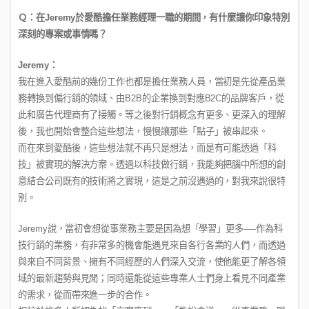
Ｑ：在
Jeremy
於愛酷擔任業務經理一職的期間，有什麼讓你印象特別
深刻的專案或事情嗎？
Jeremy
：
我在進入愛酷前的幾份工作也都是擔任業務人員，當初是先從產品業
務轉換到偏行銷的領域、由
B2B
的企業換到對應
B2C
的品牌客戶，從
此和廣告代理商有了接觸。等之後對行銷概念有更多、更深入的理解
後，我也開始會整合這些想法，慢慢讓那些「點子」被串起來。
而在來到愛酷後，這些想法就不再只是想法，而是有可能透過「科
技」被實現的解決方案。透過以科技做行銷，我能夠把腦中所想的創
意結合公司既有的技術將之實現，這是之前沒遇過的，對我來說很特
別。
Jeremy
說，當初會想從事業務主要是因為想「學習」更多
──
作為科
技行銷的業務，有非常多的機會能遇見來自各行各業的人們，而透過
與來自不同背景、擁有不同經歷的人們深入交流，使他能更了解各領
域的最新趨勢與見聞；同時還能從這些專業人士們身上看見不同產業
的需求，從而帶來進一步的合作。