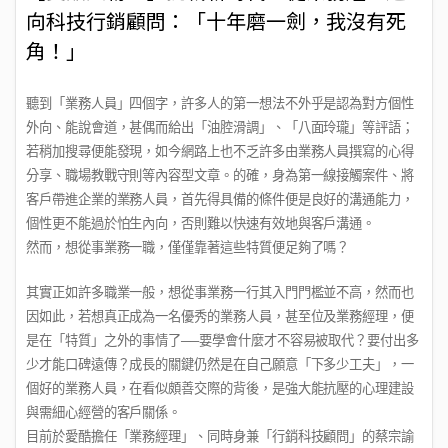
向科技行銷顧問：「十年磨一劍，我沒有死
角！」
聽到「業務人員」四個字，許多人的第一想法不外乎是認為對方個性
外向、能說會道，甚偶而給出「油腔滑調」、「八面玲瓏」等評語；
若稍加搜尋便能發現，如今網路上也不乏許多由業務人員撰寫的心得
分享、職場教戰守則等內容型文章。的確，身為第一線接觸案件、將
客戶帶進企業的業務人員，首先得具備的條件便是良好的溝通能力，
個性更不能過於怕生內向，否則難以快速有效地與客戶溝通。
然而，想從事業務一職，僅僅靠著這些特質便足夠了嗎？
其實正如許多職業一般，想從事業務一行其入門門檻並不高，然而也
因如此，若想真正成為一名優秀的業務人員，甚至位及業務經理，便
是在「特質」之外的事情了
──
要學會什麼才不容易被取代？要付出多
少才能口碑遠傳？成長的關鍵仍然是在自己願意「下多少工夫」，一
個好的業務人員，在看似頗善交際的背後，是強大能抗壓的心理建設
與需細心經營的客戶關係。
目前於愛酷擔任「業務經理」、同時身兼「行銷科技顧問」的蔡宗諭