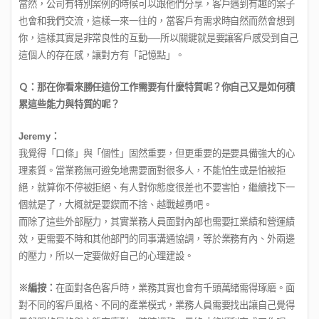
當然，公司有特別案例的時候可以跟他們分享，客戶遇到有趣的案子
也會和我們交流，這樣一來一往的，當客戶有需求時自然而然會想到
你，這樣其實是非常良性的互動
──
所以關鍵就是要讓客戶感受到自己
這個人的存在感，讓對方有「記憶點」。
Ｑ：那在你看來勝任這份工作需要有什麼特質呢？你自己又是如何積
累這些能力與特質的呢？
Jeremy
：
我覺得「口條」與「個性」固然重要，但更重要的是要具備強大的心
理素質。當業務無可避免地需要面對很多人，不能怕生或是怕被拒
絕，就算你不停被拒絕、有人對你態度很差也不要害怕，繼續找下一
個就是了，大概就是要鍥而不捨、越戰越勇吧。
而除了這些外部壓力，其實業務人員面對內部也需要扛業績和營運績
效，更需要不時和其他部門的同事溝通協調，等於業務有內、外兩邊
的壓力，所以一定要做好自己的心理建設。
※編按：
在面對各色客戶時，業務其實也會有千頭萬緒需得琢磨。面
對不同的客戶風格、不同的產業模式，業務人員需要找出讓自己覺得