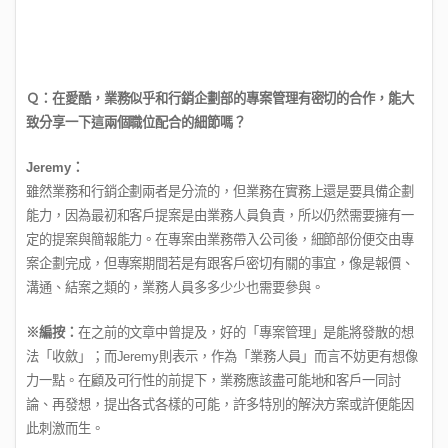
Ｑ：在愛酷，業務似乎和行銷企劃部的專案管理有密切的合作，能大
致分享一下這兩個職位配合的細節嗎？
Jeremy
：
雖然業務和行銷企劃兩者是分流的，但業務在實務上還是要具備企劃
能力，因為最初和客戶提案是由業務人員負責，所以仍然需要擁有一
定的提案與簡報能力。在專案由業務帶入公司後，細節部份便交由專
案企劃完成，但專案期間若是有跟客戶密切有關的事宜，像是報價、
溝通、結案之類的，業務人員多多少少也需要參與。
※編按：
在之前的文章中曾提及，好的「專案管理」是能將發散的想
法「收斂」；而
Jeremy
則表示，作為「業務人員」而言不妨更有想像
力一點。在顧及可行性的前提下，業務應該盡可能地和客戶一同討
論、再發想，提出各式各樣的可能，許多特別的解決方案或許便能因
此刺激而生。