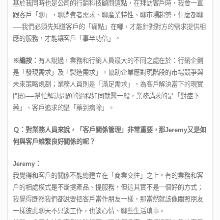
基於我同時也是公司的行銷科技顧問這點，在拜訪客戶時，我會一直
跟客戶「聊」，聊消費者需求、聊產業特性、聊市場趨勢，什麼都聊
──
我們必須先知道客戶的「痛點」在哪，才能針對對方的需求提供相
應的服務，才能讓客戶「事半功倍」。
※編按：
有人說過，業務和行銷人員最大的不同之處在於：行銷企劃
是「發現需求」及「製造需求」，協助企業應對現階段的市場競爭與
未來策略規劃；業務人員則是「滿足需求」，為客戶解決當下的現實
問題
──
幫忙解決問題的過程如同就醫一般，業務講求的是「對症下
藥」、客戶追求的是「藥到病除」。
Ｑ：對業務人員來說，「客戶關係管理」非常重要，那
Jeremy
又是如
何與客戶維繫良好關係的呢？
Jeremy
：
我覺得和客戶的關係不能總建立在「商業交往」之上。有的業務和客
戶的相處模式是不斷提產品、提服務，但這其實不是一個好的方式；
我覺得既然我們都說要把客戶當作朋友一樣，那當然就該像關照朋友
一樣彼此聊天不只談工作，也談心情、聊些生活瑣事。