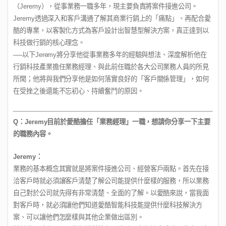
（
Jeremy
），從事業務一職多年，現主要負責將案件接進公司。
Jeremy
透過深入和客戶溝通了解其商業行銷上的「痛點」、再配合愛
酷的專業，以客製化方式為客戶設計出智慧型解決方案，真正達到以
科技做行銷的核心理念。
──
以下
Jeremy
將分享他從事業務多年的經驗與想法、深度解析他在
行銷科技產業擔任業務經理、與此前任職於各大公司業務人員的所見
所聞；他將與我們分享他是如何落實良好的「客戶關係管理」，如何
在受挫之後還能不忘初心、持續奮鬥的原因。
Q
：
Jeremy
目前於愛酷擔任「業務經理」一職，想請你分享一下主要
的職務內容。
Jeremy
：
業務的基本概念其實就是將案件接進公司、經營客戶兩點。首先在接
洽客戶時就必須讓客戶清楚了解公司能提供什麼樣的服務，所以業務
自己對於公司就先得有非常清楚、全面的了解。以愛酷來說，當我面
對客戶時，就必須讓他們知道愛酷智能科技能提供什麼科技解決方
案、可以讓他們怎麼樣與其他企業做出區別。