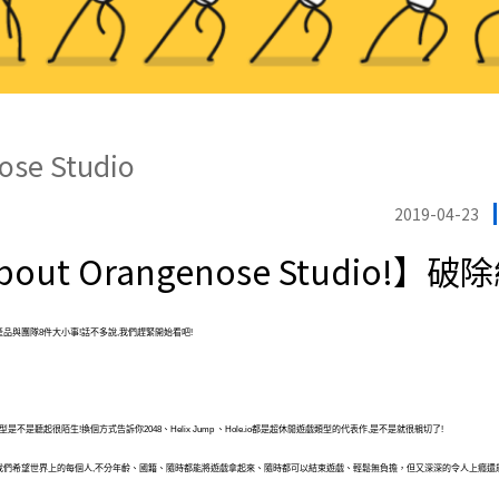
ose Studio
2019-04-23
 About Orangenose Studio!
分享關於產品與團隊8件大小事!話不多說,我們趕緊開始看吧!
,這個類型是不是聽起很陌生!換個方式告訴你2048、Helix Jump 、Hole.io都是超休閒遊戲類型的代表作,是不是就很親切了!
我們希望世界上的每個人,不分年齡、國籍、隨時都能將遊戲拿起來、隨時都可以結束遊戲、輕鬆無負擔，但又深深的令人上癮還