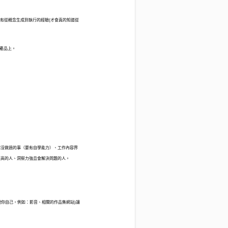
：有從概念生成到執行的經驗(才會真的知道從
戲產品上。
隊沒做過的事（要有自學能力）、工作內容界
性高的人、洞察力強且會解決問題的人。
意展現你自己，例如：影音、相關的作品集網站)讓