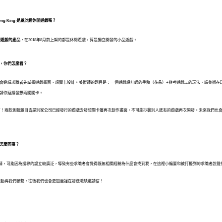
ong King
是屬於超休閒遊戲嗎？
閒遊戲的產品
，在2018年8月前上架的都是休閒遊戲，算是獨立開發的小品遊戲。
意，你們怎麼看？
會邀請求職者先試畫遊戲畫面、想關卡設計。美術師的題目是：一個遊戲設計師的手稿（花朵）+參考遊戲aa的玩法，請美術在
）請你延續發想兩關關卡。
言！兩款測驗題目皆是別家公司已經發行的遊戲去發想關卡獲再次創作畫面，不可能抄襲別人既有的遊戲再次開發。未來我們
也
是怎麼回事？
邀請，可能因為搜尋的設立較廣泛，導致有些求職者會覺得既無相關經驗為什麼會找到我，在這裡小編要和被打擾到的求職者說聲
主動與我們聯繫，往後我們也會更加嚴謹在發送職缺邀請信！