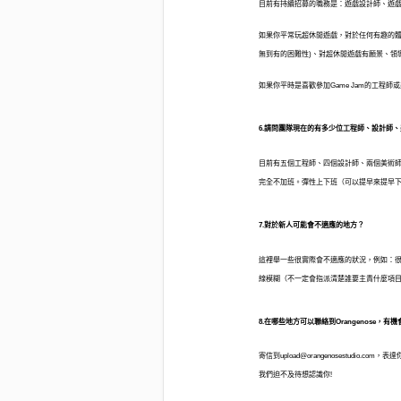
目前有持續招募的職務是：遊戲設計師、遊
如果你平常玩超休閒遊戲，對於任何有趣的體驗
無到有的困難性)、對超休閒遊戲有願景、領
如果你平時是喜歡參加Game Jam的工程師或
6.請問團隊現在的有多少位工程師、設計師
目前有五個工程師、四個設計師、兩個美術
完全不加班。彈性上下班（可以提早來提早
7.對於新人可能會不適應的地方？
這裡舉一些很實際會不適應的狀況，例如：
線模糊（不一定會指派清楚誰要主責什麼項
8.在哪些地方可以聯絡到Orangenose，有機
寄信到
upload@orangenosestudio.com
，表達你
我們迫不及待想認識你!