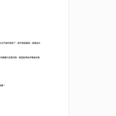
玩法不變的情提下，創作遊戲畫面。遊戲設計
會持續優化招募流程，期望能帶給求職者舒服
抱歉！