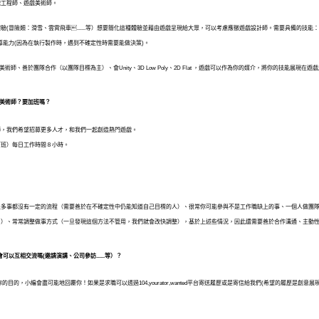
戲工程師、遊戲美術師。
(冒險類：滑雪、雲霄飛車......等）想要簡化這種體驗並藉由遊戲呈現給大眾，可以考慮應徵遊戲設計師。需要具備的技能
導能力(因為在執行製作時，遇到不確定性時需要能做決策)。
美術師、善於團隊合作（以團隊目標為主）、會Unity、3D Low Poly、2D Flat ，遊戲可以作為你的媒介，將你的技能展現在遊
、美術師？要加班嗎？
師，我們希望招募更多人才，和我們一起創造熱門遊戲。
下班）每日工作時間８小時。
很多事都沒有一定的流程（需要善於在不確定性中仍能知道自己目標的人）、很常你可能參與不是工作職缺上的事、一個人做團
目）、常常調整做事方式（一旦發現這個方法不管用，我們就會改快調整），基於上述些情況，因此還需要善於合作溝通、主動
會可以互相交流嗎(邀請演講、公司參訪......等）？
的目的，小編會盡可能地回覆你！如果是求職可以透過104,yourator,wanted平台寄送履歷或是寄信給我們(希望的履歷是創