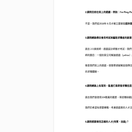
2.請問目前在架上的遊戲，例如：
I'm Ping P
不是，我們從2018年８月才確立要開發
超休
3.請問網路傳言會用考試來騙取求職者的創
過去２D美術師、遊戲設計師徵才考試，我們
師的題目：一個別家公司解謎遊戲（yellow
檢查我們架上的遊戲，很簡單就破解這個傳
的求職體驗。
4.請問網路上有寫到，亂槍打鳥寄發求職信
過去我們會使用104推薦的履歷，寄送職缺
我們仍希望有想要轉職、考慮遊戲業的人才
5.請問想要尋找怎樣的人才(特質、技能)？