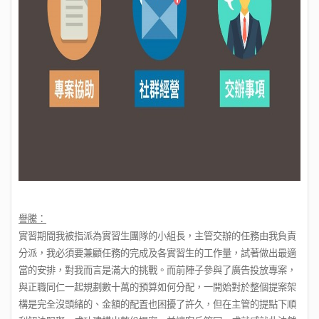
譽騰：
實習期間我被指派為實習生團隊的小組長，主管交辦的任務由我負責
分派，我必須要兼顧任務的完成及各實習生的工作量，試著做出最適
當的安排，對我而言是滿大的挑戰。而前陣子參與了廣告投放專案，
與正職同仁一起規劃數十萬的預算如何分配，一開始對於整個提案架
構是完全沒頭緒的、金額的配置也困擾了許久，但在主管的提點下順