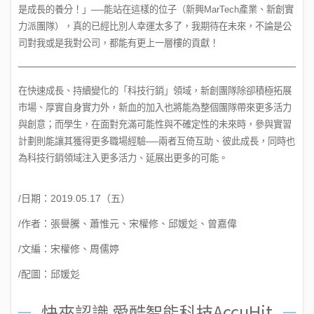
是成長的養分！」──能站在這樣的位子（新興MarTech產業、新創實
力派團隊），真的已經比別人幸運太多了，我期待在未來，不論是公
司對我或是我對公司，都能有更上一層樓的貢獻！
在快速成長、持續變化的「科技行銷」領域，新創團隊除卻積極拓展
市場、厚實自身實力外，新血的加入也將能為整個團隊帶來更多活力
與創意；而學生，在面對充滿可能性與不確定性的未來時，參與實習
計劃則能讓其獲得更多職場經驗──兩者互倚互助、彼此成長，同時也
為科技行銷領域注入更多活力、延展出更多的可能。
/日期：2019.05.17（五）
/作者：張譽騰、蕭惟元、宋權修、邱媛彣、曾嘉偉
/文編：宋權修、周儒婷
/配圖：邱媛彣
快來認識 愛酷智能科技AccuHit