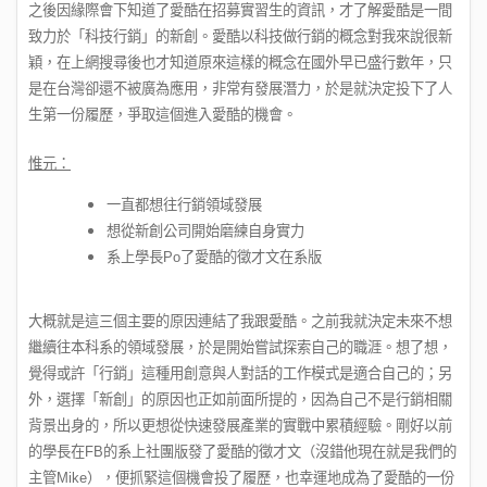
之後因緣際會下知道了愛酷在招募實習生的資訊，才了解愛酷是一間
致力於「科技行銷」的新創。愛酷以科技做行銷的概念對我來說很新
穎，在上網搜尋後也才知道原來這樣的概念在國外早已盛行數年，只
是在台灣卻還不被廣為應用，非常有發展潛力，於是就決定投下了人
生第一份履歷，爭取這個進入愛酷的機會。
惟元：
一直都想往行銷領域發展
想從新創公司開始磨練自身實力
系上學長Po了愛酷的徵才文在系版
大概就是這三個主要的原因連結了我跟愛酷。之前我就決定未來不想
繼續往本科系的領域發展，於是開始嘗試探索自己的職涯。想了想，
覺得或許「行銷」這種用創意與人對話的工作模式是適合自己的；另
外，選擇「新創」的原因也正如前面所提的，因為自己不是行銷相關
背景出身的，所以更想從快速發展產業的實戰中累積經驗。剛好以前
的學長在FB的系上社團版發了愛酷的徵才文（沒錯他現在就是我們的
主管Mike），便抓緊這個機會投了履歷，也幸運地成為了愛酷的一份