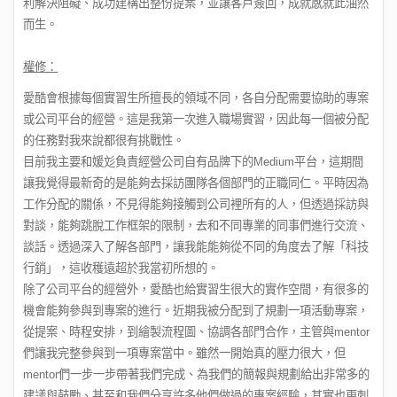
利解決阻礙、成功建構出整份提案，並讓客戶簽回，成就感就此油然
而生。
權修：
愛酷會根據每個實習生所擅長的領域不同，各自分配需要協助的專案
或公司平台的經營。這是我第一次進入職場實習，因此每一個被分配
的任務對我來說都很有挑戰性。
目前我主要和媛彣負責經營公司自有品牌下的Medium平台，這期間
讓我覺得最新奇的是能夠去採訪團隊各個部門的正職同仁。平時因為
工作分配的關係，不見得能夠接觸到公司裡所有的人，但透過採訪與
對談，能夠跳脫工作框架的限制，去和不同專業的同事們進行交流、
談話。透過深入了解各部門，讓我能能夠從不同的角度去了解「科技
行銷」，這收穫遠超於我當初所想的。
除了公司平台的經營外，愛酷也給實習生很大的實作空間，有很多的
機會能夠參與到專案的進行。近期我被分配到了規劃一項活動專案，
從提案、時程安排，到繪製流程圖、協調各部門合作，主管與mentor
們讓我完整參與到一項專案當中。雖然一開始真的壓力很大，但
mentor們一步一步帶著我們完成、為我們的簡報與規劃給出非常多的
建議與鼓勵、甚至和我們分享許多他們做過的專案經驗，其實也更刺