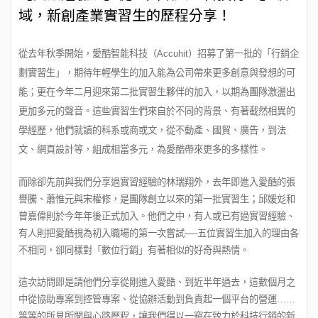
域，新創產業實習生的歷程分享！
從去年秋季開始，愛酷智能科技（Accuhit）招募了第一批的「行銷企
劃實習生」，期待年輕學生的加入能為公司帶來更多創意與發想的可
能；更在今年二月迎來第二批實習生夥伴的加入，以期為團隊激盪出
更加多元的聲音。這些實習生們來自於不同的背景、有著截然相異的
學經歷，他們就讀的科系或商或文，從不動產、國貿、廣告，到法
文、網頁設計等，組成相當多元，為愛酷帶來更多的多樣性。
而除卻先前與我們分享過實習經驗的林瑞翔外，去年即進入愛酷的張
譽騰、蕭惟元與宋權修，是團隊創立以來的第一批實習生；邱媛彣和
曾嘉偉則於今年年後正式加入。他們之中，有人或已有過實習經驗、
有人則把愛酷視為初入職場的第一次嘗試──五位實習生加入的理由各
不相同，卻同樣對「數位行銷」有著相似的好奇與熱情。
這次訪問即是請他們分享從剛進入愛酷、到近半年過去，這數個月之
中從協助專案到控管專案、從協辦活動到負責起一個平台的營運……
等等的所見所聞與心路歷程，讓我們得以一窺在致力於科技行銷的新