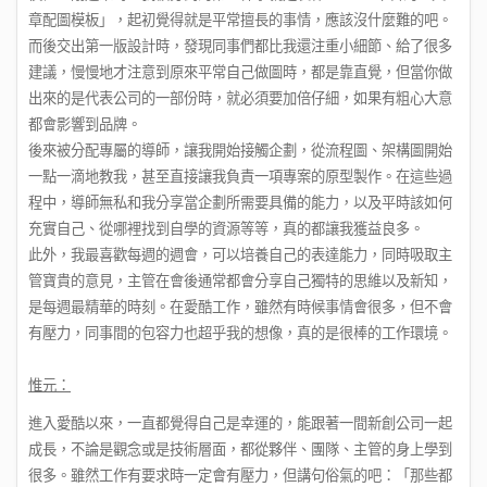
章配圖模板」，起初覺得就是平常擅長的事情，應該沒什麼難的吧。
而後交出第一版設計時，發現同事們都比我還注重小細節、給了很多
建議，慢慢地才注意到原來平常自己做圖時，都是靠直覺，但當你做
出來的是代表公司的一部份時，就必須要加倍仔細，如果有粗心大意
都會影響到品牌。
後來被分配專屬的導師，讓我開始接觸企劃，從流程圖、架構圖開始
一點一滴地教我，甚至直接讓我負責一項專案的原型製作。在這些過
程中，導師無私和我分享當企劃所需要具備的能力，以及平時該如何
充實自己、從哪裡找到自學的資源等等，真的都讓我獲益良多。
此外，我最喜歡每週的週會，可以培養自己的表達能力，同時吸取主
管寶貴的意見，主管在會後通常都會分享自己獨特的思維以及新知，
是每週最精華的時刻。在愛酷工作，雖然有時候事情會很多，但不會
有壓力，同事間的包容力也超乎我的想像，真的是很棒的工作環境。
惟元：
進入愛酷以來，一直都覺得自己是幸運的，能跟著一間新創公司一起
成長，不論是觀念或是技術層面，都從夥伴、團隊、主管的身上學到
很多。雖然工作有要求時一定會有壓力，但講句俗氣的吧：「那些都