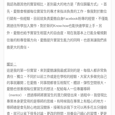
我認為跟其他的實習相比，差別最大的地方是「責任歸屬方式」。首
先，愛酷會根據每位實習生的專才來指派負責的工作，像我對於數位
行銷有一些經驗，目前就負責愛酷自身Facebook粉專的經營，不僅能
將過往所學加入實作，對於新的Know-how也能快速學習上手。另
外，愛酷也給予實習生相當大的自由度，現在我基本上已能全權規劃
往後的粉專發展方向，愛酷提升實習生能力的同時，也逐漸讓我們承
擔更大的責任。
媛彣：
這是我的第一份實習，來到愛酷讓我最感深刻的是，每個人都非常負
責任、獨立。不同於以前工作或是在學校的經驗，大家大多做完自己
的事就離開；在愛酷，同事間都會互相幫忙、體諒，彈性空間很大。
愛酷也很重視每位實習生的想法，配給每人一位專屬導師
（mentor），透過導師將實習生的潛力開發出來。過程中，我發現比
專案本身更受用的是導師的思維。有時候我在專案上有粗心的地方，
導師總是會先耐心地說沒關係，接著告訴我下次可以再多花五分鐘檢
查，就可以省下很多討論、更改的時間，培養自己細心的習慣，更是