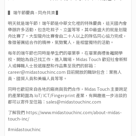
▌ 端午節慶典 - 同舟共濟 ▌
明天就是端午節！端午節是中華文化裡的特殊慶典，這天國內會
舉辦許多活動，包含吃粽子、立蛋等等，其中最盛大的就是划龍
舟比賽了。大型龍舟比賽會由二十人以上的隊伍同心協力完成，
象徵著團結合作的精神，氣勢驚人，是相當獨特的活動。
每年的端午節也同時是學生們的畢業季，在畢業典禮後離開學
校、開始為自己找工作、進入職場，Midas Touch 歡迎社會新鮮
人或轉職人士投遞履歷和作品集至我們的郵箱：
career@midastouchinc.com
目前開放的職缺包含：業務人
員、國貿人員和美編人員等等。
同時也歡迎來自各地的廠商與我們合作，Midas Touch 主要跨足
的產業範圍為 IoT/ ICT/Fingerprint 產業，有興趣進一步洽談的
都可以寄件至信箱：
sales@midastouchinc.com
了解我們 https://www.midastouchinc.com/about-midas-
touch-inc/
#midastouchinc