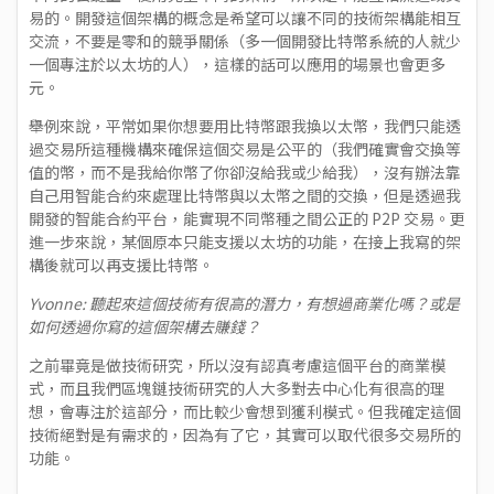
易的。開發這個架構的概念是希望可以讓不同的技術架構能相互
交流，不要是零和的競爭關係（多一個開發比特幣系統的人就少
一個專注於以太坊的人），這樣的話可以應用的場景也會更多
元。
舉例來說，平常如果你想要用比特幣跟我換以太幣，我們只能透
過交易所這種機構來確保這個交易是公平的（我們確實會交換等
值的幣，而不是我給你幣了你卻沒給我或少給我），沒有辦法靠
自己用智能合約來處理比特幣與以太幣之間的交換，但是透過我
開發的智能合約平台，能實現不同幣種之間公正的 P2P 交易。更
進一步來說，某個原本只能支援以太坊的功能，在接上我寫的架
構後就可以再支援比特幣。
Yvonne: 聽起來這個技術有很高的潛力，有想過商業化嗎？或是
如何透過你寫的這個架構去賺錢？
之前畢竟是做技術研究，所以沒有認真考慮這個平台的商業模
式，而且我們區塊鏈技術研究的人大多對去中心化有很高的理
想，會專注於這部分，而比較少會想到獲利模式。但我確定這個
技術絕對是有需求的，因為有了它，其實可以取代很多交易所的
功能。