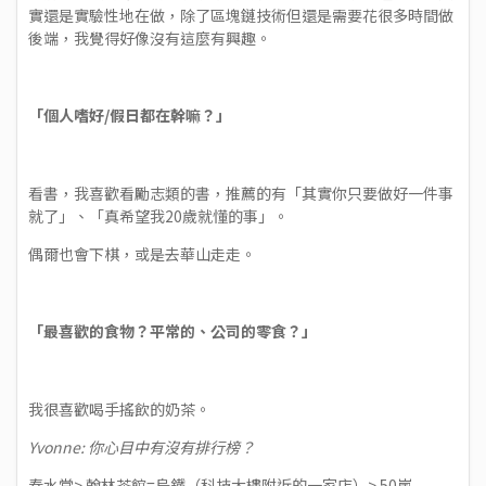
實還是實驗性地在做，除了區塊鏈技術但還是需要花很多時間做
後端，我覺得好像沒有這麼有興趣。
「個人嗜好/假日都在幹嘛？」
看書，我喜歡看勵志類的書，推薦的有「其實你只要做好一件事
就了」、「真希望我20歲就懂的事」。
偶爾也會下棋，或是去華山走走。
「最喜歡的食物？平常的、公司的零食？」
我很喜歡喝手搖飲的奶茶。
Yvonne: 你心目中有沒有排行榜？
春水堂> 翰林茶館=烏鐵（科技大樓附近的一家店）> 50嵐