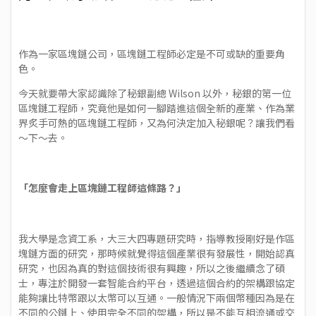
作為一家區塊鏈公司，區塊鏈工程師必定是不可或缺的重要角
色。
今天就要帶大家認識除了秘銀副總 Wilson 以外，秘銀的第一位
區塊鏈工程師，究竟他是如何一腳踏進這個全新的產業、作為業
界炙手可熱的區塊鏈工程師，又為何決定加入秘銀呢？讓我們看
～下～去。
「怎麼會走上區塊鏈工程師這條路？」
我大學是念資工系，大三大四專題研究時，指導教授剛好是作區
塊鏈方面的研究，那時候就覺得這個產業很有發展性，開始認真
研究，也因為真的對這個技術很有興趣，所以之後繼續念了碩
士，專注於開發一套智能合約平台，透過這個合約的架構跟協定
能夠讓比特幣跟以太幣可以互通。一般情況下兩個幣種因為是在
不同的公鏈上、使用完全不同的架構，所以是不能互相流通或交