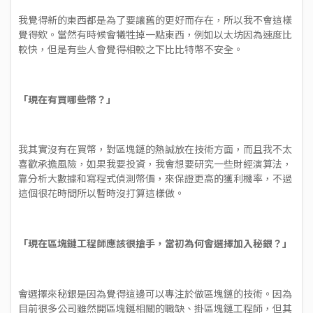
我覺得新的東西都是為了要讓舊的更好而存在，所以我不會這樣
覺得欸。當然有時候會犧牲掉一點東西，例如以太坊因為速度比
較快，但是有些人會覺得相較之下比比特幣不安全。
「現在有買哪些幣？」
我其實沒有在買幣，對區塊鏈的熱誠放在技術方面，而且我不太
喜歡承擔風險，如果我要投資，我會想要研究一些財經演算法，
靠分析大數據和寫程式偵測幣價，來保證更高的獲利機率，不過
這個很花時間所以暫時沒打算這樣做。
「現在區塊鏈工程師應該很搶手，當初為何會選擇加入秘銀？」
會選擇來秘銀是因為覺得這邊可以專注於做區塊鏈的技術。因為
目前很多公司雖然開區塊鏈相關的職缺、掛區塊鏈工程師，但其