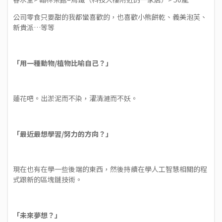
公司零食只要甜的我都蠻喜歡的，也喜歡小熊餅乾、義美泡芙、
新貴派…等等
「用一種動物/植物比喻自己？」
蓮花吧。出淤泥而不染，濯清漣而不妖。
「最近最想學習/努力的方向？」
現在也有在學一些後端的東西，然後持續在學人工智慧相關的程
式跟新的區塊鏈技術。
「未來夢想？」