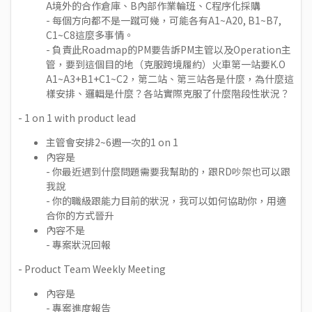
A境外的合作倉庫、B內部作業輪班、C程序化採購
- 每個方向都不是一蹴可幾，可能各有A1~A20, B1~B7,
C1~C8這麼多事情。
- 負責此Roadmap的PM要告訴PM主管以及Operation主
管，要到這個目的地（克服跨境履約）火車第一站要K.O
A1~A3+B1+C1~C2，第二站、第三站各是什麼，為什麼這
樣安排、邏輯是什麼？各站實際克服了什麼階段性狀況？
- 1 on 1 with product lead
主管會安排2~6週一次的1 on 1
內容是
- 你最近遇到什麼問題需要我幫助的，跟RD吵架也可以跟
我說
- 你的職級跟能力目前的狀況，我可以如何協助你，用適
合你的方式晉升
內容不是
- 專案狀況回報
- Product Team Weekly Meeting
內容是
- 專案進度報告