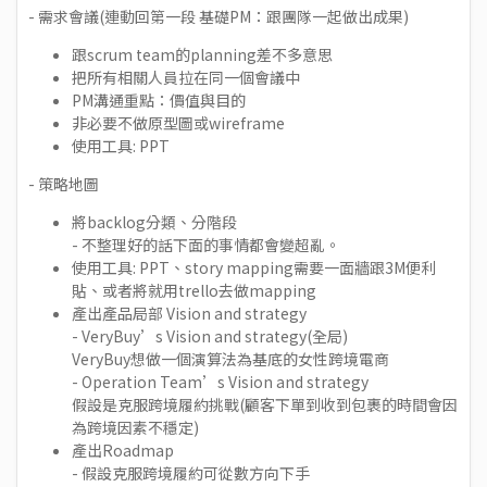
- 需求會議(連動回第一段 基礎PM：跟團隊一起做出成果)
跟scrum team的planning差不多意思
把所有相關人員拉在同一個會議中
PM溝通重點：價值與目的
非必要不做原型圖或wireframe
使用工具: PPT
- 策略地圖
將backlog分類、分階段
- 不整理好的話下面的事情都會變超亂。
使用工具: PPT、
story mapping
需要一面牆跟3M便利
貼、或者將就用trello去做mapping
產出產品局部 Vision and strategy
- VeryBuy’s Vision and strategy(全局)
VeryBuy想做一個演算法為基底的女性跨境電商
- Operation Team’s Vision and strategy
假設是克服跨境履約挑戰(顧客下單到收到包裹的時間會因
為跨境因素不穩定)
產出Roadmap
- 假設克服跨境履約可從數方向下手