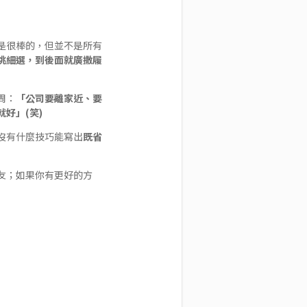
是很棒的，但並不是所有
挑細選，到後面就廣撒履
周：
「公司要離家近、要
好」(笑)
沒有什麼技巧能寫出
既省
友；如果你有更好的方