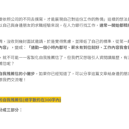
要依照公司的不同去撰寫，才能展現自己對這份工作的熱情」這樣的想法
以自己與身邊朋友的求職經驗來說，在人力銀行找工作，
通常一開始都精
周，沒收到幾封面試邀請，於是覺得焦慮，並降低了自己的標準，從第一
內容」，
變成：
「通勤一個小時內都可、薪水有到位就好、工作內容我會就
，就不可能一一客製化自我推薦信了，但我們又想吸引人資閱讀履歷，有
薦信呢？
自我推薦信的小撇步
，如果你已經知道了，可以分享這篇文章給身邊的朋
跟我們交流喔！
自我推薦信(總字數約在300字內)
分成三部分：