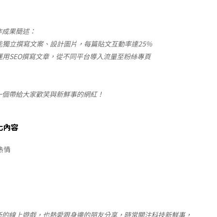
作成果簡述：
：能獨立撰寫文案、設計圖片，每篇貼文互動率達25%
：運用SEO撰寫文章，從不同平台導入流量至粉絲專頁
一個帶給大家歡笑與新鮮事的網紅！
化內容
熱情
新的線上遊戲，也熱愛跟身邊的朋友分享，時常關注科技新鮮事，