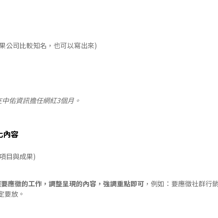
如果公司比較知名，也可以寫出來)
在中佑資訊擔任網紅3個月。
化內容
項目與成果)
照要應徵的工作，調整呈現的內容，強調重點即可
，例如：要應徵社群行
定要放。