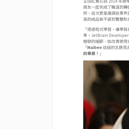
五倍紅寶石自 2014 年
朋友一起完成了職涯的轉變
所，這次更是邀請各業界
高的成品無不感到驚艷和
「透過程式學習，讓學員
準。JetBrain Dev
開發的細節，如改善使用者體驗
「
Maibee
這組的主題我
的專案！
」