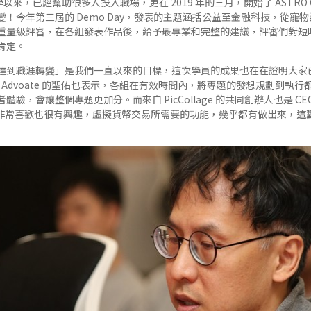
辦學以來，已經幫助很多人投入職場，更在 2019 年的三月，開始了 ASTRO
！今年第三屆的 Demo Day，發表的主題涵括公益至金融科技，從寵
重量級評審，在各組發表作品後，給予最專業和完整的建議，評審們對短
肯定。
達到職涯轉變」是我們一直以來的目標，這次學員的成果也在在證明大家
eloper Advoate 的聖佑也表示，各組在有效時間內，將專題的發想規劃
，會讓整個專題更加分。而來自 PicCollage 的共同創辦人也是 CEO 
非常喜歡也很有興趣，虛擬貨幣交易所需要的功能，幾乎都有做出來，
這