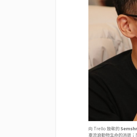
向 Trello 致敬的
Semshm
辜流浪動物生命的消逝；