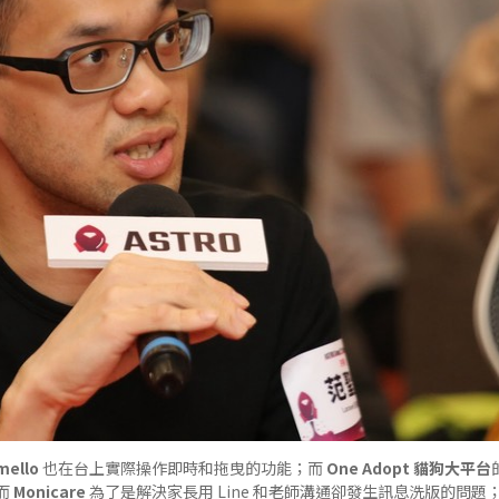
ello
也在台上實際操作即時和拖曳的功能；而
One Adopt 貓狗大平台
而
Monicare
為了是解決家長用 Line 和老師溝通卻發生訊息洗版的問題