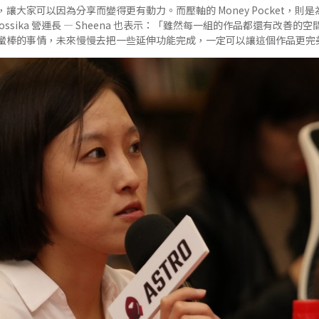
讓大家可以因為分享而變得更有動力。而壓軸的 Money Pocket，則
ossika 營運長 — Sheena 也表示：「雖然每一組的作品都還有改善
蠻棒的事情，未來慢慢去把一些延伸功能完成，一定可以讓這個作品更完