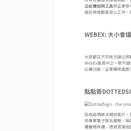
公必備協同工具
供企業參
論在哪裡都能安心工作，
WEBEX
: 大小
大家都在不同地方辦公而難
WebEx是其中之一款
必備功能，企業團隊遠距
點點簽DOTTEDSI
因為疫情無法親訪客戶，
供
專業電子簽名服務
，無
署嚴格保護，透過雲端加