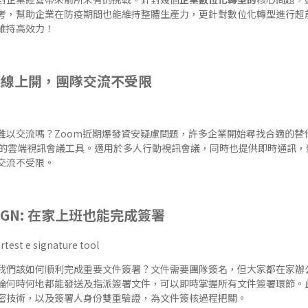
考，幫助企業在防疫期間也能維持整體生產力，更針對數位化轉型進行超
維持高效力！
會議線上開，團隊交流不受限
以交流嗎？Zoom近期爆發資安疑慮問題，許多企業開始尋找合適的替代方案
不錯的雲端視訊會議工具。適用於多人行動視訊會議，同時也提供即時通訊
交流不受限。
GN
: 在家上班也能完成簽署
我們該如何順利完成重要文件簽署？文件需要團隊簽名，但大家都在家辦
論何時何地都能發送及指派簽署文件，可以即時掌握所有文件簽署環節。
密技術，以及簽署人身份雙重驗證，為文件簽核過程把關。