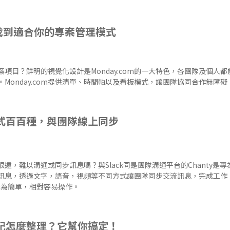
 找到適合你的專案管理模式
項目？鮮明的視覺化設計是Monday.com的一大特色，各團隊及個人
Monday.com提供清單、時間軸以及看板模式，讓團隊協同合作無障礙
方式百百種，與團隊線上同步
遠，難以溝通或同步訊息嗎？與Slack同是團隊溝通平台的Chanty是
訊息，透過文字，語音，視頻等不同方式讓團隊同步交流訊息，完成工作
面較為簡單，相對容易操作。
筆記怎麼整理？它幫你搞定！