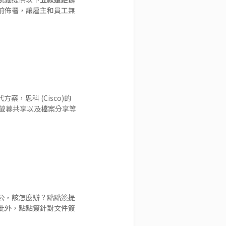
前佈署，讓雇主和員工無
，思科 (Cisco)的
，螢幕共享以及檔案分享等
公，該怎麼辦？點點簽提
此外，點點簽針對文件簽