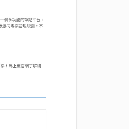
供一個多功能的筆記平台。
及協同專案管理版面。不
方案！馬上至
官網
了解細