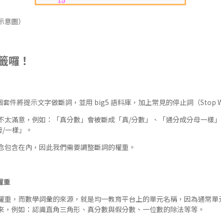
示意圖）
籤囉！
個套件將提示文字做斷詞，並用
big5 語料庫
，加上常見的停止詞（Stop W
不太滿意，例如：「真分數」會被斷成「真/分數」、「通分成分母一樣」會
母/一樣」。
念包含在內，因此我們需要調整斷詞的權重。
權重
權重，而數學詞彙的來源，就是均一教育平台上的單元名稱，因為通常單
來，例如：認識直角三角形、真分數與假分數、一位數的除法等等。