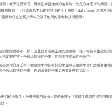
team 發現，老師在面對同一班學生學習速度的差異時，總是分身乏術的問題
推薦機制」，想要成為老師的智慧小助手！那麼，data team 到底怎
 工程師柏任在這篇文章中分享了他們的思考和技術應用。
習的起始點都不一樣，因此就算老師上課的進度都一樣，每個學生遇到的
師指定的內容，學得比較慢的學生可能還卡在前面的學習中。
總是顯得分身乏術，需要讓學得比較快的學生可以繼續學習什麼或者讓他
起學習比較快的學生，遇到困難的學生更需要即時的協助。
為老師的小幫手，分擔老師的負擔，我們希望從「當學生學習時遇到困難
嘗試。