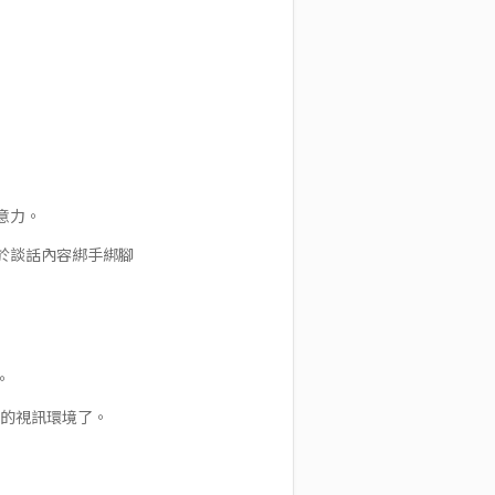
意力。
於談話內容綁手綁腳
。
在的視訊環境了。