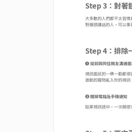
Step 3：對
大多數的人們都不太習慣
對鏡頭講話的人，可以事
Step 4：
❶ 提前與同住親友溝通面
視訊面試的一舉一動都很
激動的寵物亂入你的視訊
❷ 關掉電腦及手機通知
如果視訊途中，一次開很多