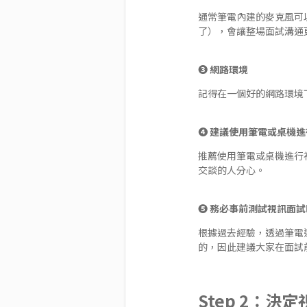
通常筆電內建的麥克風可以應
了），會讓整場面試溝通
❸ 網路環境
記得在一個好的網路環境
❹ 建議使用筆電或桌機
推薦使用筆電或桌機進行
交談的人分心。
❺ 務必事前測試視訊面
根據過去經驗，透過筆電連結 A
的，因此建議大家在面試
Step 2：決