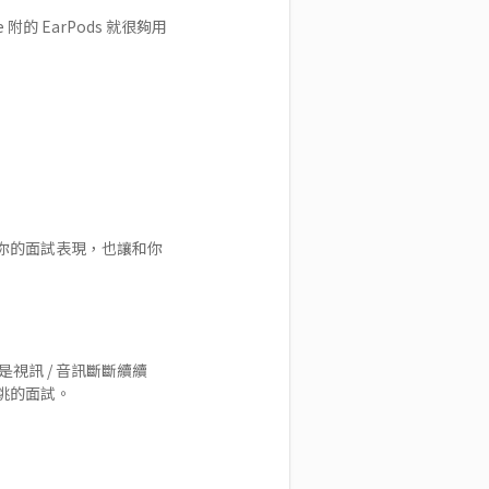
 EarPods 就很夠用
你的面試表現，也讓和你
或是視訊 / 音訊斷斷續續
跳的面試。