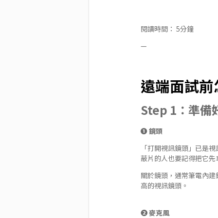
閱讀時間： 5分鐘
—
遠端面試前
Step 1：準
❶ 鏡頭
「打開視訊鏡頭」已是視
蔽片的人也要記得把它先
關於鏡頭，通常筆電內建
高的視訊鏡頭。
❷ 麥克風