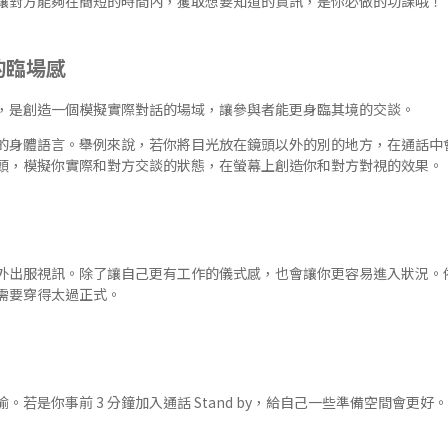
讓對方能夠在簡短的時間內，獲取想要知道的資訊，是你必做的功課哦！
的臨場感
，是創造一個模擬實際對話的場域，讓參與者能更身臨其境的交談。
的身體語言。舉例來說，若你將目光放在鏡頭以外的別的地方，在通話中會
頭，模擬你實際和對方交談的狀態，在螢幕上創造你和對方對視的效果。
外出服視訊。除了讓自己更有工作的儀式感，也會讓你更容易進入狀況。
需要穿得太過正式。
若是你事前 3 分鐘加入通話 Stand by，給自己一些準備空間會更好。