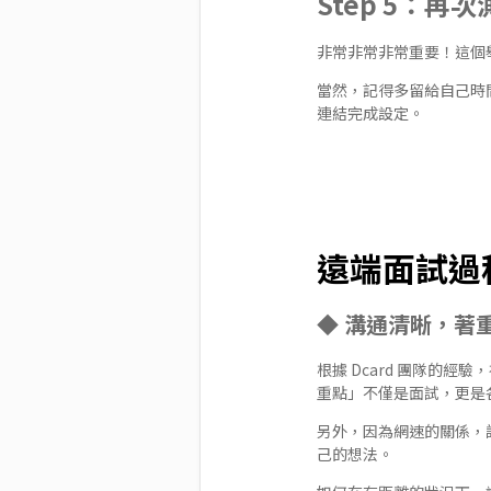
Step 5：
非常非常非常重要！這個舉
當然，記得多留給自己時
連結完成設定。
遠端面試過
◆ 溝通清晰，著
根據 Dcard 團隊的
重點」不僅是面試，更是
另外，因為網速的關係，
己的想法。