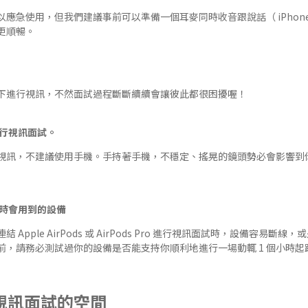
急使用，但我們建議事前可以準備一個耳麥同時收音跟說話（ iPhone 附的
更順暢。
下進行視訊，不然面試過程斷斷續續會讓彼此都很困擾喔！
進行視訊面試。
視訊，不建議使用手機。手持著手機，不穩定、搖晃的鏡頭勢必會影響到
試時會用到的設備
pple AirPods 或 AirPods Pro 進行視訊面試時，設備容易斷線，
前，請務必測試過你的設備是否能支持你順利地進行一場動輒 1 個小時起
定視訊面試的空間