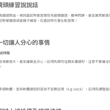
著鏡頭練習說說話
與鏡頭對話，視訊面試時會習慣性地避開鏡頭、眼神閃爍，甚至異常緊張
前對著鏡頭或是鏡子練習，在面試時也會比較習慣！
排除一切讓人分心的事情
試時間
容易被放大，甚至讓彼此分心。記得先跟同住親友溝通好，注意不要讓沒
。
個軟體，並有軟體通知的音效不定期出現（e.g slack），記得先調整設