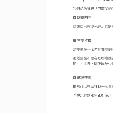
我們認為進行視訊面試的
❶ 環境明亮
請讓自己在燈光充足的狀
❷ 不受打擾
請盡量在一個你能獨處的
強烈建議不要在咖啡廳進
的）。此外，咖啡廳多少
❸ 乾淨整潔
推薦可以在家裡找一個白
若視訊通話服務正好使用