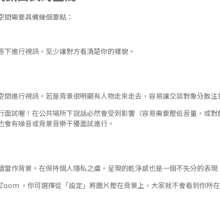
空間需要具備幾個要點：
態下進行視訊，至少讓對方看清楚你的樣貌。
空間進行視訊。若是背景很明顯有人物走來走去，容易讓交談對象分散注
行面試喔！在公共場所下說話必然會受到影響（容易需要壓低音量，或對
也會有噪音或背景音樂干擾面試進行。
牆當作背景。在保持個人隱私之虞，呈現的乾淨感也是一個不失分的表現
 Zoom ，你可選擇從「設定」將圖片壓在背景上，大家就不會看到你所