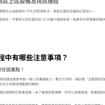
再次測試上述設備及視訊連結
動可以協助排除 75% 的突發狀況，更能在面試前讓自己更安心。
間測試，不要急忙地在面試前 10 分鐘才開始檢查。如果有共享螢幕的需
程中有哪些注意事項？
重在說重點！
經驗，視訊通話會更考驗一個人的溝通能力。雙方交流時，請試著「言簡意賅
各式交流場域很重要的要點。
請記得視訊可能會延遲。為了讓視訊更順暢，你可以放慢語速，將重點放