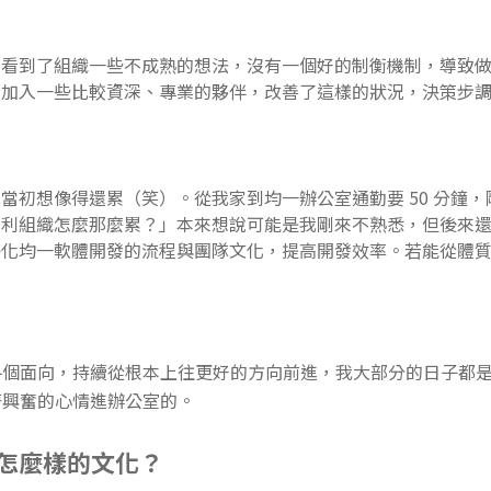
，看到了組織一些不成熟的想法，沒有一個好的制衡機制，導致
有加入一些比較資深、專業的夥伴，改善了這樣的狀況，決策步
當初想像得還累（笑）。從我家到均一辦公室通勤要 50 分鐘
營利組織怎麼那麼累？」本來想說可能是我剛來不熟悉，但後來
優化均一軟體開發的流程與團隊文化，提高開發效率。若能從體
各個面向，持續從根本上往更好的方向前進，我大部分的日子都
著興奮的心情進辦公室的。
怎麼樣的文化？