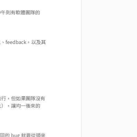
中午則有軟體團隊的
eedback，以及其
要推行，但如果團隊沒有
動化），讓均一後來的
同的 bug 就要從頭來