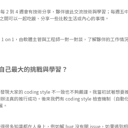
每 2 到 4 週會有技術分享，夥伴彼此交流技術與學習；每週五
e，工程師之間可以一起吃飯、分享一些比較生活或內心的事情。
1 on 1，由軟體主管與工程師一對一對談，了解夥伴的工作情況、f
自己最大的挑戰與學習？
現大家的 coding style 不一致也不夠嚴謹。我當初試著想
法真的推行成功。後來我們有 coding style 檢查機制（自
展。
很多知識都在人身上，例如解 bug 沒有開 issue，如果遇到相