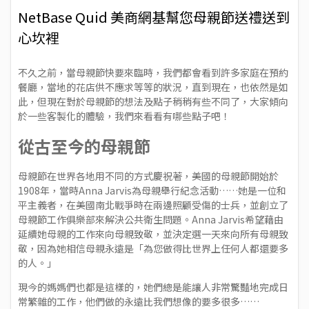
2020-05-08
Views: 6101
NetBase Quid 美商網基幫您母親節送禮送到
心坎裡
不久之前，當母親節快要來臨時，我們都會看到許多家庭在預約
餐廳，當地的花店供不應求等等的狀況，直到現在，也依然是如
此，但現在對於母親節的想法及點子稍稍有些不同了，大家傾向
於一些客製化的體驗，我們來看看有哪些點子吧！
從古至今的母親節
母親節在世界各地用不同的方式慶祝著，
美國的母親節
開始於
1908年，當時
Anna Jarvis
為母親舉行紀念活動……她是一位和
平主義者，在美國南北戰爭時在兩邊照顧受傷的士兵，並創立了
母親節工作俱樂部來解決公共衛生問題。Anna Jarvis希望藉由
延續她母親的工作來向母親致敬，並決定選一天來向所有母親致
敬，因為她相信母親永遠是「為您做得比世界上任何人都還要多
的人。」
現今的媽媽們也都是這樣的，她們總是能讓人非常驚豔地完成日
常繁雜的工作，他們做的
永遠比我們想像的要多很多
……