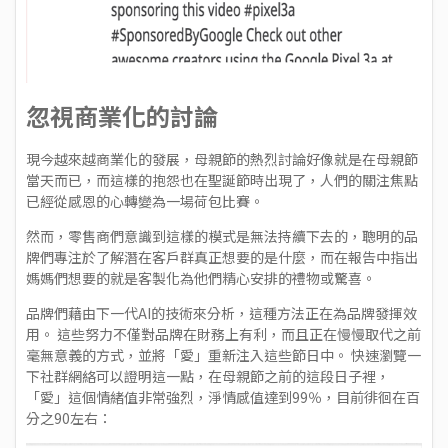
忽視商業化的討論
現今越來越商業化的發展，母親節的熱烈討論好像就是在母親節
當天而已，而這樣的抱怨也在聖誕節時出現了，人們的關注焦點
已經從感恩的心轉變為一場荷包比賽。
然而，零售商們意識到這樣的模式是無法持續下去的，聰明的品
牌們專注於了解
潛在客戶群真正想要的是什麼
，而在報告中指出
媽媽們想要的就是客製化為他們精心安排的禮物或驚喜。
品牌們藉由下一代AI的技術來分析，這種方法正在為品牌發揮效
用。 這些努力不僅對
品牌在財務上有利
，而且正在慢慢取代之前
毫無意義的方式，並將「愛」重新注入這些節日中。 快速瀏覽一
下社群網絡可以證明這一點，在母親節之前的這段日子裡，
「愛」這個情緒值非常強烈，淨情感值達到99％，目前徘徊在百
分之90左右：