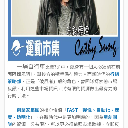
一場自行車
比賽?‍♂️中，總會有一個人必須騎在前
面阻擋風阻?，幫後方的選手保存體力。而新時代的
行銷
策略部
，正是「破風者」般的角色，替團隊探索著市場
反饋、利用這些市場資訊，將有限的資源做出最有力的
行銷手法。
創業家集團
的核心價值「
FAST－彈性、自動化、速
度、透明化
」，在新時代中是更加明顯的，因為
新創團
隊
的資源十分有限?，所以更必須依照市場數據，立即反