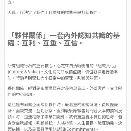
立。
因此，這決定了我們用什麼樣的標準來尋找新夥伴。
「夥伴關係」一套內外認知共識的基
礎：互利、互重、互信。
所有組織行為的重要核心，必定來自清晰明確的「組織文化」
(Culture & Value)。文化認同形成價值觀，價值觀決定行動準
則，行動準則驅動大小日常中的管理、判斷與決策。
夥伴關係，絕對是布爾喬亞在定義內部員工、外部客戶、合作夥
伴的中心思想。
這也是布爾喬亞面談新夥伴時，最看重的關鍵篩選，從履歷設
計、面談交流、互動觀察、直到最後應徵者對問題文本的撰寫反
饋，每一道流程除了專業知識外，我們更重視本質性的思考：包
含對自我認知、判斷邏輯、人格特質、人生目標、職涯動機、決
策依據、以及是否具備承諾認知(Commitment)。