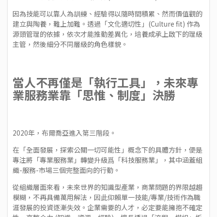
因為技能可以靠人為訓練、經驗得以隨時間積累、然而價值觀的
建立與陶養，難上加難。透過「文化適切性」(Culture fit) 作為
源頭管理的依據，依次才能推動差異化，培養成承上啟下的理級
主管，然後細分不同層級的角色樣貌。
當人不再僅是「執行工具」，未來專
業服務業靠「思惟、制度」決勝
2020年，布爾喬亞進入第三階段。
在「全面發展，探索公關一切可能性」概念下的具體方針，便是
專注將「專業服務業」轉變升級爲「科技服務業」，其中涵蓋組
織-服務-市場三個完整面向的行動。
從組織層面來看，未來世界的知識型產業，商業問題的界限越趨
模糊，不再具備萬用解法，因此仰賴單一技能/專業/技術作為職
涯發展的投資逐漸失效。企業需要的人才，必定要能擁抱不確定