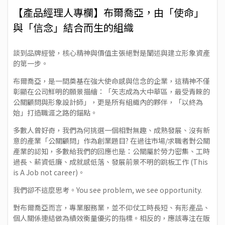
【產品經理人專欄】布爾喬亞，由「使命」
與「信念」結合而生的組織
談到品牌經營，核心精神與價值主張絕對是闡述與建立形象資產
的第一步。
布爾喬亞，是一間奠基在強大使命感與信念的企業，這精神不僅
彰顯在公司鮮明的願景描繪：「矢志成為大中華區，最受青睞的
公關顧問與形象設計師」，更是所有組織內的夥伴，「以終為
始」打造職涯之路的錨點。
多數人曾好奇，我們為何挑選一個相對無趣、成熟發展、沒有新
意的產業「公關顧問」作為創業題目? 在過往市場/求職者對公關
產業的認知，多數給我們的回應也是：公關屬於勞力密集、工時
過長、薪資低廉、成就感低落、發展前景不明的跳板工作 (This
is A Job not career)。
我們卻不這麼思考。You see problem, we see opportunity.
對布爾喬亞而言，專業服務業，並不仰仗工時長短、有形產品、
個人關係連結做為績效衡量優劣的指標。相反的，應該專注在販