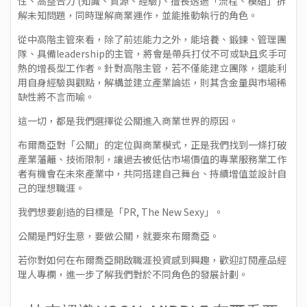
性、高整合力 (知識、資源、經驗)、擅長透過「流程、模組」拆
解未知問題，同時理解商業運作，並能推動執行的角色。
從中高階主管來看，除了前述能力之外，能培養、鍛鍊、管理團
隊、具備leadership的主管，將會是帶兵打仗不可或缺且炙手可
熱的增長型工作者。針對高階主管，若不僅能建立團隊，還能利
用自身經驗與觀點，解構並建立產業論述，則其含金量與市場稀
缺性將不言而喻。
這一切，都是我們選擇從公關進入商業世界的原因。
布爾喬亞對「公關」的定位與商業模式，正是我們找到一條打破
產業藩籬、技術限制，讓過去被低估市場價值的專業服務業工作
者有機會在未來產業中，共同搭建自己舞台、持續增值並設計自
己的理想職涯。
我們想要創造的目標是「PR, The New Sexy」。
公關是門好生意，要做公關，就要來布爾喬亞。
若你對如何在布爾喬亞開啟職涯投資感到興趣，歡迎訂閱
產品經
理人專欄
，進一步了解我們對於不同角色的發展計劃。