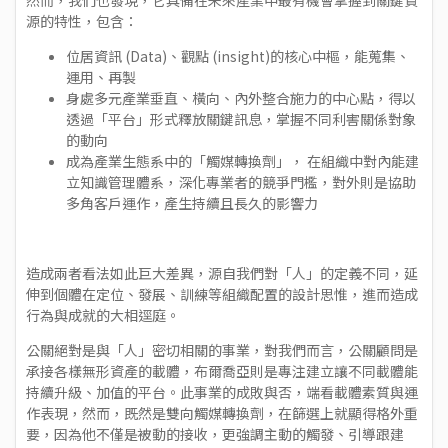
源的特性，包含：
位居資訊 (Data)、觀點 (insight)的核心中樞，能蒐集、
運用、再製
身處多元產業垂直、橫向、內外整合施力的中心點，得以
透過「平台」形式釋放關鍵訊息，掌握不同利害關係對象
的動向
成為產業生態系中的「觸媒轉換劑」， 在組織中對內能建
立知識管理體系，深化專業者的競爭門檻，對外則是協助
多角客戶運作，產生持續且長久的影響力
造成兩者看法如此巨大差異，源自我們對「人」的定義不同，延
伸到個體在定位、發展、訓練等組織配置的設計思惟，進而造成
行為與成就的大相逕庭。
公關絕對是與「人」密切相關的事業，對我們而言，公關顧問是
承接各樣無形資產的載體，布爾喬亞則是專注建立讓不同載體能
持續升級、加值的平台。此事業的成敗與否，端看載體素質與運
作表現，然而，既然是雙向觸媒轉換劑，在篩選上就顯得格外重
要，因為他不僅是被動的接收，更強調主動的觸發、引導跟建