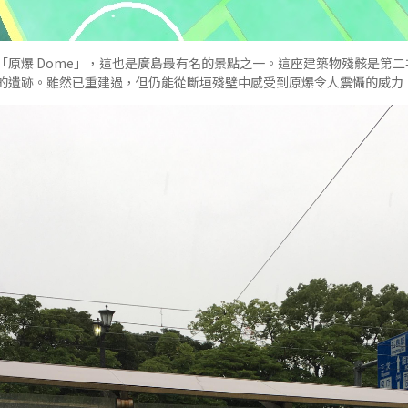
「原爆 Dome」，這也是廣島最有名的景點之一。這座建築物殘骸是第
的遺跡。雖然已重建過，但仍能從斷垣殘壁中感受到原爆令人震懾的威力