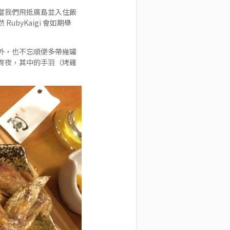
當我們飛抵廣島並入住飯
yKaigi 會如期舉
外，也不忘順便多帶幾罐
宵夜，其中的手羽（烤雞