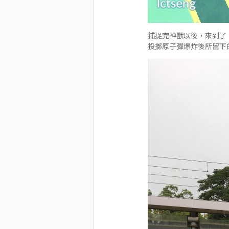
捕捉完神獸以後，來到了
投擲原子彈爆炸後所留下