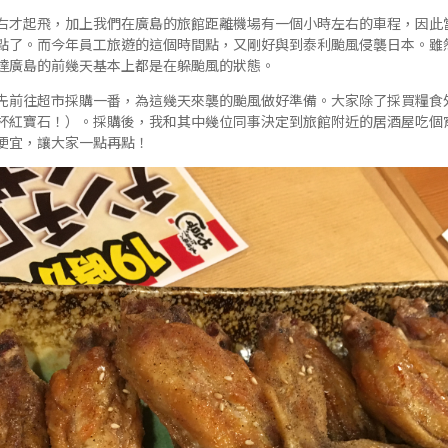
右才起飛，加上我們在廣島的旅館距離機場有一個小時左右的車程，因此
了。而今年員工旅遊的這個時間點，又剛好與到泰利颱風侵襲日本。雖然 Rub
達廣島的前幾天基本上都是在躲颱風的狀態。
先前往超市採購一番，為這幾天來襲的颱風做好準備。大家除了採買糧食
杯紅寶石！）。採購後，我和其中幾位同事決定到旅館附近的居酒屋吃個
便宜，讓大家一點再點！