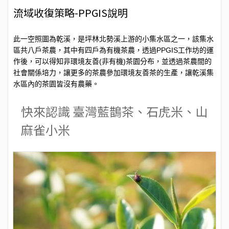
流域收復策略-PPGIS說明
此一空照圖為乾溪，是坪林北勢溪上游的小集水區之一，該集水
PPGIS
區共八戶茶農，其中有
四戶為有機茶農，透過
工作坊的運
(
)
作後，可以得知非環境友善
非有機
茶園分布，
並透過茶農間的
社會關係培力，讓更多的茶農參加環境友善茶的生產，讓乾溪集
水區內
的茶園皆沒有農藥。
快來認識 臺灣藍鵲茶、石虎米、山
麻雀小米