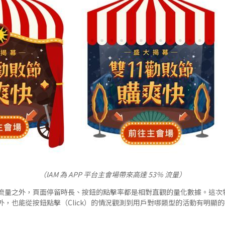
（IAM
為 APP 平台主會場帶來高達 53％ 流量）
流量之外，頁面停留時長、按鈕的點擊率都是相對直觀的量化數據。這次
外，也能從按鈕點擊（Click）的情況觀測到用戶對哪類型的活動有明顯