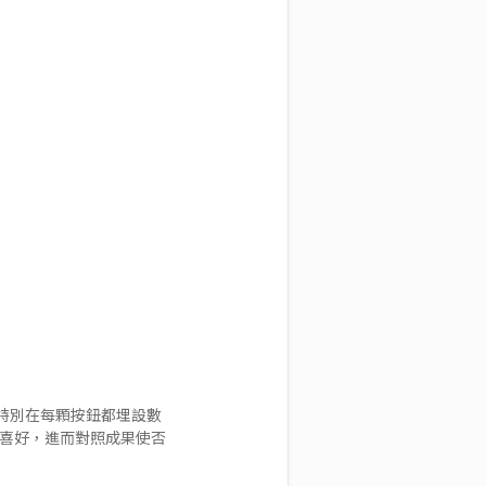
特別在每顆按鈕都埋設數
的喜好，進而對照成果使否