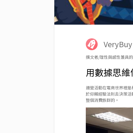
VeryB
撰文者/理性與感性兼具
用數據思維
運營活動在電商世界裡是
於仰賴經驗法則去決策活
整個消費族群的。