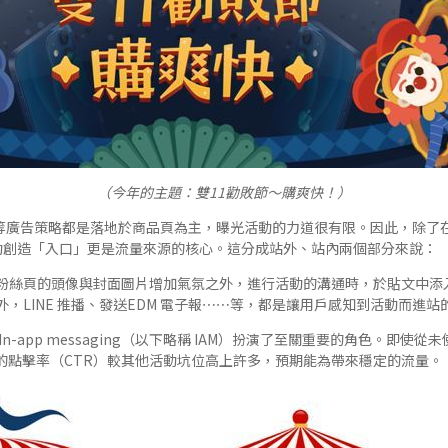
（今年的主題：雙11勸敗節～購爽快！）
s、SEO 等廣告策略都是落地於商品頁為主，曝光活動的力道很有限。因此，除
活動創造「入口」更是流量來源的核心。這分成站外、站內兩個部分來說：
粉絲頁的頭像與封面圖片增加氣氛之外，進行活動的溝通時，於貼文中添
，LINE 推播、發送EDM 電子報⋯⋯等，都是讓用戶感知到活動而進站
n-app messaging（以下略稱 IAM）扮演了至關重要的角色。即使
 的點擊率（CTR）較其他活動坑位高上許多，預期能為帶來穩定的流量。