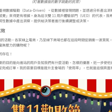
（盯著數據版的數字跳動的民眾）
越重視數據驅動（Data-Driven）。從數據裡發現問題，並透過分析產出洞察
覺」來得更有根據。身為這次雙 11 用戶體驗部門（UED）的代表，我
質性數據中產出洞察，提供給決策者進行後續調整或決策。
成效
所皆知的活動，各家線上電商，乃至線下商場也都在這段時間促銷衝一波買氣
毫無壓力的購物呢？
的存在！
要的目的是向進站的用戶告知我們有什麼活動、怎樣的優惠，近一步使他
甚至完成訂單。我的首要目標是提升主會場的「使用率」，也就是這個頁面