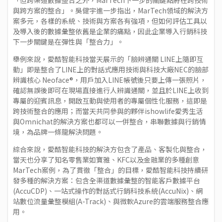
「但跨渠道數據整合之外，MarTech下一步的關鍵點將在跨技術
與跨方案的整合」。吳健宇進一步指出，MarTech領域的解決方
案多元，各樣的系統、技術與方案各有強項，但如何評估工具以
及導入後的數據彙整依舊是企業的痛點，因此企業導入行銷科技
下一步關鍵是在彈性與「整合力」。
舉例來說，愛酷智能科技當天展示的「臉辨通關 LINE上隨即互
動」即是整合了LINE上的對話式應用技術與科技大廠NEC的臉部
辨識核心 Neoface®，用戶加入LINE帳號後只要上傳一張照片，
確認無誤後即可在現場直接進行人辨識通關，並且於LINE上收到
專屬的迎賓訊息，開啟互動與使用者的專屬個性化服務，這即是
跨技術整合的應用；而當天共同參與的夥伴ishowlife愛秀生活
與Omnichat的解決方案也都可以一併整合，串聯數據與行銷情
境，為品牌一條龍解決問題。
綜合來說，愛酷智能科技的解決方包含了產品、客製化與整合，
當天也分享了知名零售業如寶雅、KFC以及金融業的多種創意
MarTech案例，為了貫徹「整合」的目標，愛酷智能科技持續研
發多種的解決方案：包含全渠道數據彙整的智能客戶數據平台
(AccuCDP)、一站式操作的對話式行銷科技系統(AccuNix)、網
站數位流量彙整模組(A-Track)、與微軟Azure的雲端服務整合應
用。