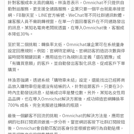
針對客服成本太高的痛點，林渙恩表示，Omnichat不只提供自
動對話服務，更支援全通路服務，企業只要一個平台就能串接官
網、FB聊天室、LINE官方帳號、WeChat等不同社群通訊軟體，
讓客服人員不需跳轉視窗，在單一介面回覆客戶在不同通路發出
的訊息。某知名電商老闆就透露，在導入Omnichat後，客服成
本降低30%。
至於第二個挑戰：轉換率太低，Omnichat讓企業可在系統量身
設定回應規則，例如：官網特定網址、官網訪客的造訪次數與停
留時間等關鍵因素，應用這些行為規則去定義「還在猶豫」或
「有購買意願」的客戶，並自動發出客製化訊息、促成客戶下單
購買。
林渙恩強調，透過系統「購物車未結」設定，還能找出已經將商
品放入購物車但是還沒有結帳的人，針對這類客戶，只要在3小
時內主動發送訊息，結帳成功率是雙位數。另外，某知名女性用
品品牌，也在導入Omnichat解決方案後，成功締造官網轉換率
700% 成長，完全克服過往轉換的瓶頸。
最後一個顧客不回流的挑戰，Omnichat的解決方法是，應用官
網的社群訂閱資訊做進一步分析。當官網訪客按下社群訂閱按鈕
後，Omnichat會自動匹配訪客身份並根據官網行為自動貼標，