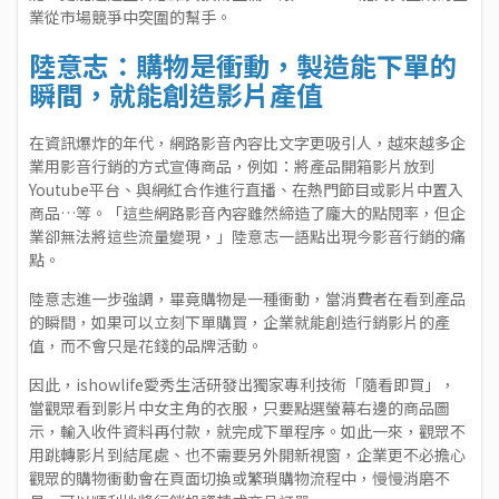
業從市場競爭中突圍的幫手。
陸意志：購物是衝動，製造能下單的
瞬間，就能創造影片產值
在資訊爆炸的年代，網路影音內容比文字更吸引人，越來越多企
業用影音行銷的方式宣傳商品，例如：將產品開箱影片放到
Youtube平台、與網紅合作進行直播、在熱門節目或影片中置入
商品…等。「這些網路影音內容雖然締造了龐大的點閱率，但企
業卻無法將這些流量變現，」陸意志一語點出現今影音行銷的痛
點。
陸意志進一步強調，畢竟購物是一種衝動，當消費者在看到產品
的瞬間，如果可以立刻下單購買，企業就能創造行銷影片的產
值，而不會只是花錢的品牌活動。
因此，ishowlife愛秀生活研發出獨家專利技術「隨看即買」，
當觀眾看到影片中女主角的衣服，只要點選螢幕右邊的商品圖
示，輸入收件資料再付款，就完成下單程序。如此一來，觀眾不
用跳轉影片到結尾處、也不需要另外開新視窗，企業更不必擔心
觀眾的購物衝動會在頁面切換或繁瑣購物流程中，慢慢消磨不