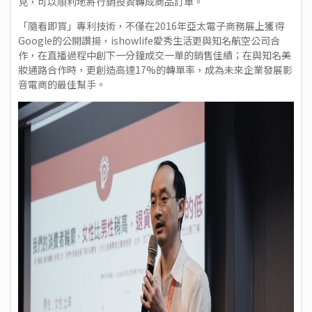
見，可以順利地將行銷投資轉成商品訂單。
「隨看即買」專利技術，不僅在2016年亞太電子商務展上獲得
Google的公開讚揚，ishowlife愛秀生活更與知名航空公司合
作，在直播過程中創下一分鐘成交一單的銷售佳績；在與知名美
妝通路合作時，更創造高達17%的轉單率，成為未來企業發展影
音電商的最佳幫手。