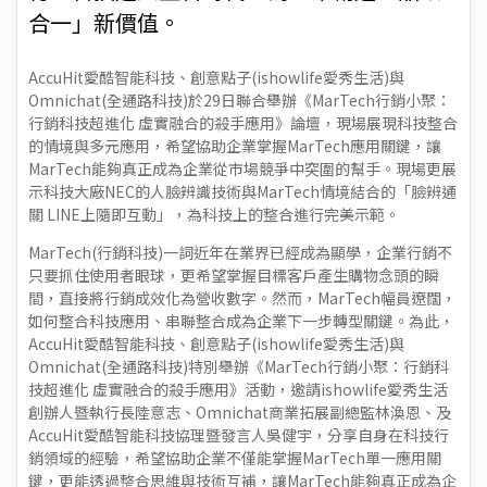
合一」新價值。
AccuHit愛酷智能科技、創意點子(ishowlife愛秀生活)與
Omnichat(全通路科技)於29日聯合舉辦《MarTech行銷小聚：
行銷科技超進化 虛實融合的殺手應用》論壇，現場展現科技整合
的情境與多元應用，希望協助企業掌握MarTech應用關鍵，讓
MarTech能夠真正成為企業從市場競爭中突圍的幫手。現場更展
示科技大廠NEC的人臉辨識技術與MarTech情境結合的「臉辨通
關 LINE上隨即互動」，為科技上的整合進行完美示範。
MarTech(行銷科技)一詞近年在業界已經成為顯學，企業行銷不
只要抓住使用者眼球，更希望掌握目標客戶產生購物念頭的瞬
間，直接將行銷成效化為營收數字。然而，MarTech幅員遼闊，
如何整合科技應用、串聯整合成為企業下一步轉型關鍵。為此，
AccuHit愛酷智能科技、創意點子(ishowlife愛秀生活)與
Omnichat(全通路科技)特別舉辦《MarTech行銷小聚：行銷科
技超進化 虛實融合的殺手應用》活動，邀請ishowlife愛秀生活
創辦人暨執行長陸意志、Omnichat商業拓展副總監林渙恩、及
AccuHit愛酷智能科技協理暨發言人吳健宇，分享自身在科技行
銷領域的經驗，希望協助企業不僅能掌握MarTech單一應用關
鍵，更能透過整合思維與技術互補，讓MarTech能夠真正成為企