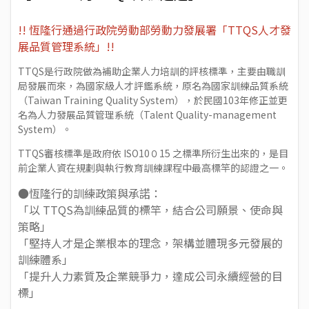
!! 恆隆行通過行政院勞動部勞動力發展署「TTQS人才發
展品質管理系統」!!
TTQS是行政院做為補助企業人力培訓的評核標準，主要由職訓
局發展而來，為國家級人才評鑑系統，原名為國家訓練品質系統
（Taiwan Training Quality System），於民國103年修正並更
名為人力發展品質管理系統（Talent Quality-management
System）。
TTQS審核標準是政府依 ISO10０15 之標準所衍生出來的，是目
前企業人資在規劃與執行教育訓練課程中最高標竿的認證之一。
●恆隆行的訓練政策與承諾：
「以 TTQS為訓練品質的標竿，結合公司願景、使命與
策略」
「堅持人才是企業根本的理念，架構並體現多元發展的
訓練體系」
「提升人力素質及企業競爭力，達成公司永續經營的目
標」