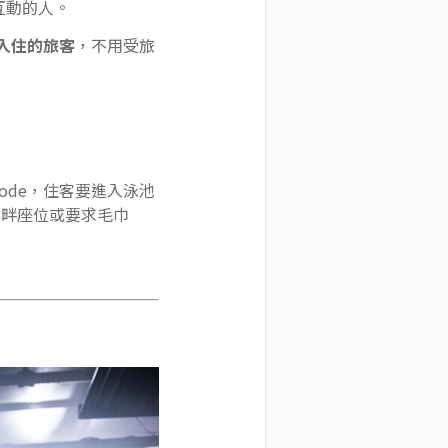
互動的人。
有入住的旅客
，不用受旅
 Code，住客要進入泳池
池畔座位或要求毛巾