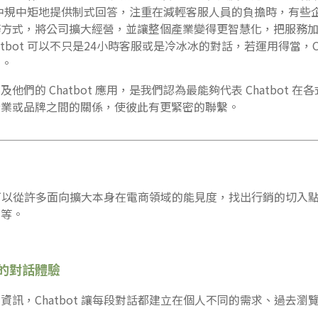
ot 中規中矩地提供制式回答，注重在減輕客服人員的負擔時，有些企業
務方式，將公司擴大經營，並讓整個產業變得更智慧化，把服務
atbot 可以不只是24小時客服或是冷冰冰的對話，若運用得當，Ch
圖。
他們的 Chatbot 應用，是我們認為最能夠代表 Chatbot 
企業或品牌之間的關係，使彼此有更緊密的聯繫。
售品牌可以從許多面向擴大本身在電商領域的能見度，找出行銷的切入
客等。
t 的對話體驗
資訊，Chatbot 讓每段對話都建立在個人不同的需求、過去瀏