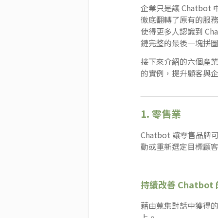
企業只是讓 Chatb
徹底翻轉了原有的服
使得更多人認識到 Ch
鏈完整的最後一塊拼
接下來介紹的六個產業及
的實例，提升顧客與
1. 零售業
Chatbot 讓零
動或重新選定目標顧
持續改善 Chatbo
藉由蒐集對話中獲得的
上。