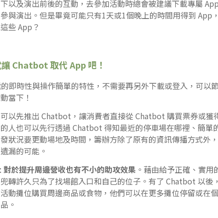
下以及演出前後的互動，去參加活動時總會被建議下載專屬 App
參與演出。但是畢竟可能只有1天或1個晚上的時間用得到 App
些 App？
Chatbot 取代 App 吧！
訊息傳遞的即時性與操作簡單的特性，不需要再另外下載或登入，可以
活動當下！
以先推出 Chatbot，讓消費者直接從 Chatbot 購買票券
的人也可以先行透過 Chatbot 得知最近的停車場在哪裡、簡
突發狀況要更動場地及時間，籌辦方除了原有的資訊傳播方式外
息遺漏的可能。
bot 對於提升周邊營收也有不小的助攻效果
。藉由給予正確、實用
兜轉許久只為了找場館入口和自己的位子。有了 Chatbot 以
的活動攤位購買周邊商品或食物，他們可以在更多攤位停留或在
商品。