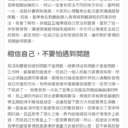
音樂相關訓練的人，所以一定會有想法不同的地方存在，當時間
一久，或是計畫稍有推遲，大家的心情難免比較沈重而溝通越發
困難。 但是，當學會去聆聽創辦人與現場旁聽課程的同事的想
法，就會了解到，詳細且正確傳達自己想法的重要，當到了這一
步就會發現，溝通慢慢變得越來越順利，你也可以慢慢走出自己
的框架，甚至得到一些自己從沒有想過的意見，讓你對於事情的
見聞變得更廣。
相信自己，不要怕遇到問題
我深刻體會到遇到問題不是問題，總覺得沒有問題才會是問題。
工作時，最需要的是進步，但自己一個人的能力其實很有限，所
以必須藉由跟同事溝通、跟朋友討論或是跟外界的人接觸來發現
自己改進的方向，有時候畢竟會伴隨著痛苦與壓力，但努力撐一
下就過了。 就像我第一次為了宣傳公司產品而開設編曲課的時
候，我上課的內容訂得太過繁雜與艱深，導致許多無樂理基礎的
學生開始滑手機或是放空，這讓我當下壓力大到感覺胃在沸騰，
要一直偷偷深呼吸才能避免自己的聲音顫抖，但事後花了很多時
間討論，並且思考了很久之後，將內容縮減並分級才慢慢步上軌
道，而我自己也像是上了一堂很寶貴的課。所以，經過這次考驗
我學到處理事情就是要秉持著盡力去做好的心態，若不幸真的發