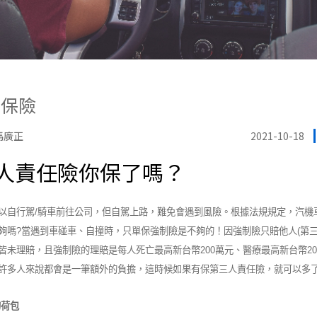
物保險
馮廣正
2021-10-18
人責任險你保了嗎？
以自行駕/騎車前往公司，但自駕上路，難免會遇到風險。根據法規規定，汽機
夠嗎?當遇到車碰車、自撞時，只單保強制險是不夠的！因強制險只賠他人(第三人
皆未理賠，且強制險的理賠是每人死亡最高新台幣200萬元、醫療最高新台幣2
許多人來說都會是一筆額外的負擔，這時候如果有保第三人責任險，就可以多
的荷包