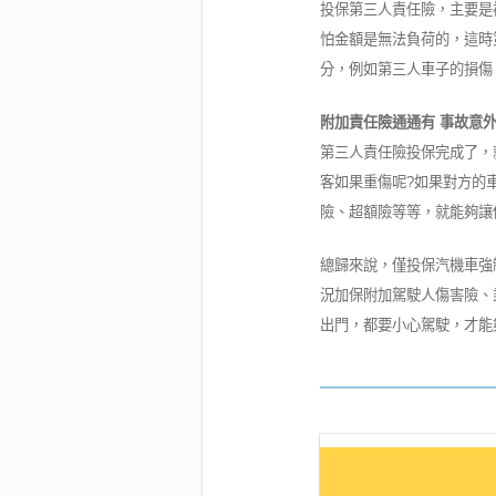
投保第三人責任險，主要是
怕金額是無法負荷的，這時
分，例如第三人車子的損傷
附加責任險通通有 事故意
第三人責任險投保完成了，
客如果重傷呢?如果對方的
險、超額險等等，就能夠讓
總歸來說，僅投保汽機車強
況加保附加駕駛人傷害險、
出門，都要小心駕駛，才能