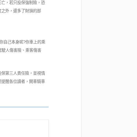
死亡，若只投保強制險，恐
度之外，還多了財損的部
你自己本身呢?你車上的乘
駕駛人傷害險、乘客傷害
投保第三人責任險，並視情
要提醒各位讀者，開車騎車