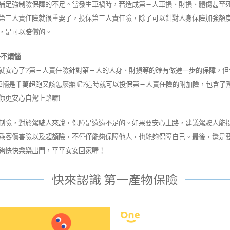
補足強制險保障的不足。當發生車禍時，若造成第三人車損、財損、體傷甚至
第三人責任險就很重要了，投保第三人責任險，除了可以針對人身保險加強額
，是可以賠償的。
外不煩惱
就安心了?第三人責任險針對第三人的人身、財損等的確有做進一步的保障，但
車輛是千萬超跑又該怎麼辦呢?這時就可以投保第三人責任險的附加險，包含了
你更安心自駕上路囉!
制險，對於駕駛人來說，保障是遠遠不足的。如果要安心上路，建議駕駛人能
乘客傷害險以及超額險，不僅僅能夠保障他人，也能夠保障自己。最後，還是
夠快快樂樂出門，平平安安回家喔！
快來認識 第一產物保險