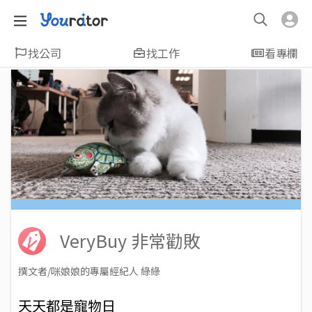
找公司
找工作
看專欄
VeryBuy 非常勸敗
撰文者/咪娘娘的專屬經紀人 綠綠
2017-07-31
Views: 7538
天天都是寵物日