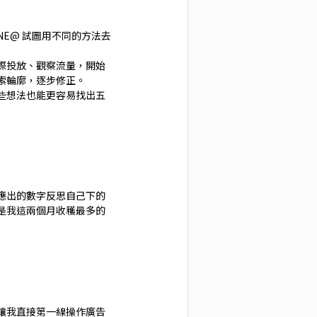
LINE@ 試圖用不同的方法去
際投放、觀察流量，開始
索輪廓，逐步修正。
些想法也能更容易找出五
應出的數字反思自己下的
是我這兩個月收穫最多的
讓我直接第一線操作廣告