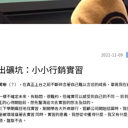
院
2021-11-09
出礦坑：小小行銷實習
驚嚇（？），在真正上台之前不斷碎念著自己難以言述的成長，畢竟我在
一樣不確定未來、有點悶、很難約，但確實可以感受到自己的不同 ─ 抓
真正的心得開始前，想先釐清這次去實習的想法及目的。
三下學期瘋狂地找實習，剛開學各大外商銀行、管顧公司開始招募時，我
是被環境逼著去實習 同時，實習的意義、我想從中獲得什麼、我又有什麼
頂，盤旋不去。