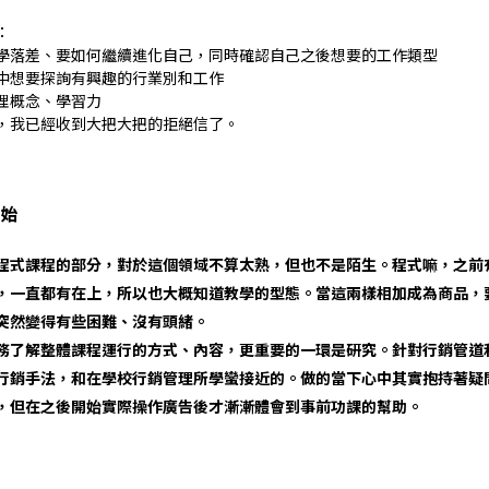
：
學落差、要如何繼續進化自己，同時確認自己之後想要的工作類型
中想要探詢有興趣的行業別和工作
理概念、學習力
，我已經收到大把大把的拒絕信了。
開始
程式課程的部分，對於這個領域不算太熟，但也不是陌生。程式嘛，之前
，一直都有在上，所以也大概知道教學的型態。當這兩樣相加成為商品，
突然變得有些困難、沒有頭緒。
務了解整體課程運行的方式、內容，更重要的一環是研究。針對行銷管道
行銷手法，和在學校行銷管理所學蠻接近的。做的當下心中其實抱持著疑
，但在之後開始實際操作廣告後才漸漸體會到事前功課的幫助。