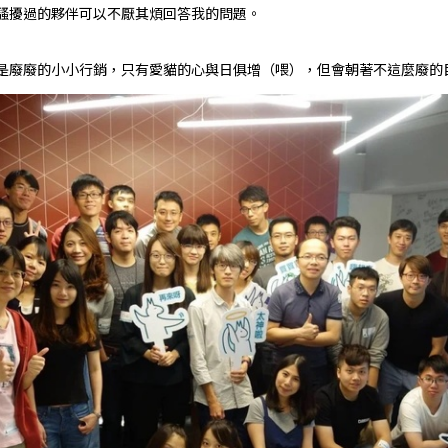
騷擾過的夥伴可以不厭其煩回答我的問題。
是廢廢的小小行銷，只有愛貓的心與日俱增（喂），但會朝著不這麼廢的