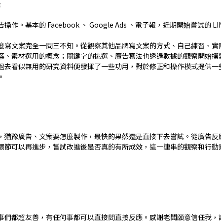
作
。基本的 Facebook 、 Google Ads 、電子報，近期開始嘗試的 
麼寫文案完全一問三不知。從觀察其他品牌寫文案的方式、自己練習、實
案、素材選用的概念；關鍵字的挑選、廣告寫法也透過數據的觀察開始摸
過去看似無用的研究資料便發揮了一些功用，對於修正和操作模式提供一
。
，猶豫廣告、文案要怎麼製作，最快的果然還是直接下去嘗試。從廣告反
環節可以再進步，嘗試改進後是否真的有所成效，這一連串的觀察和行動
事們都超友善，有任何事都可以直接問直接反應。感謝老闆願意信任我，