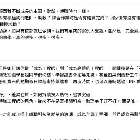
服困難不斷成長的主因。當然，轉職時也一樣。
否有積極詢問老師、助教？ 練習作業時是否有確實完成？ 回家後有沒有複
否積極求職？
功課，如果有按部就班做到。我們有足夠的案例大聲說，雖然是「完全素
的同學，真的很多、很多、很多。
但是如何讓你從「成為工程師」到「成為高薪的工程師」，關鍵還是在「
到教室跟學長姐同學們切磋、舉辦讀書會拓展知識，甚至如果開始新工作
紅寶石的短期假日課程來持續進修。再沒時間，也可以隨時透過 LINE 
好」，差異在於，如何持續投入熱情，追求突破。
轉職工程師的眉角，從來不在是否相關科系、數理底子好不好。 而是唯一
一定能成功搭上轉職科技業就業的浪潮，成為全端工程師，並且成為高薪