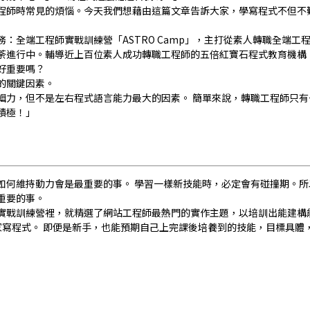
程師時常見的煩惱。今天我們想藉由這篇文章告訴大家，學寫程式不但不
：全端工程師實戰訓練營「ASTRO Camp」，主打從素人轉職全端工
荼進行中。輔導近上百位素人成功轉職工程師的五倍紅寶石程式教育機構
好重要嗎？
的關鍵因素。
輯力，但不是左右程式語言能力最大的因素。 簡單來說，轉職工程師只有
積極！」
如何維持動力會是最重要的事。 學習一樣新技能時，必定會有碰撞期。所
重要的事。
實戰訓練營裡，就精選了網站工程師最熱門的實作主題，以培訓出能建構
家寫程式。 即便是新手，也能預期自己上完課後培養到的技能，目標具體