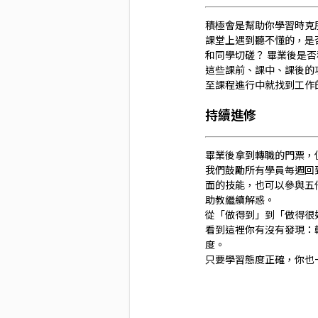
積極會是幫助你學習時克
課堂上遇到聽不懂的，是
和同學切磋？ 畢業後是
這些課前、課中、課後的
至課程進行中就找到工作
持續進修
畢業後拿到轉職的門票，
我們鼓勵所有學員每週回
面的技能，也可以參與五倍
助教繼續解惑。
從「做得到」到「做得很
看到這裡你有沒有發現：
度。
只要學習態度正確，你也