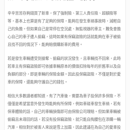
辛辛苦苦存夠錢買了新車，保了強制險、第三人責任險、超額險等
等，基本上也算是有了足夠的保障，能夠在發生車禍事故時，減輕自
己的負擔。但如果自己是常停在空況處、無監視器的車主，難免會擔
心自己的車子遭人偷竊，這時如果有保竊盜險的話就能夠在車子被偷
且找不回的情況下，能夠賠償購新車的費用。
若是發生車輛遭受到搶奪、偷竊的狀況發生，且車輛找不回來，此時
若車主有保竊盜險即可依據車輛原本的價值扣除每年的折舊率以及自
負額的部分，即是車輛的保險金額。因此投保竊盜險，不僅是對於愛
車的保障，還能夠守護自己的錢包。
相信大多數讀者都知道，有了汽車後，需要為車子投保許多保險，不
僅僅是希望當意外發生時能夠有所保障，例如車碰車發生車禍，若有
保車體險的話，自己的車輛損傷即可由保險公司理賠。但如果車輛被
偷竊且未尋回的話，若沒有投保竊盜險，就只能自掏腰包在添購一輛
汽車，相信對於被害人來說是雪上加霜，因此建議在為自己的愛車投