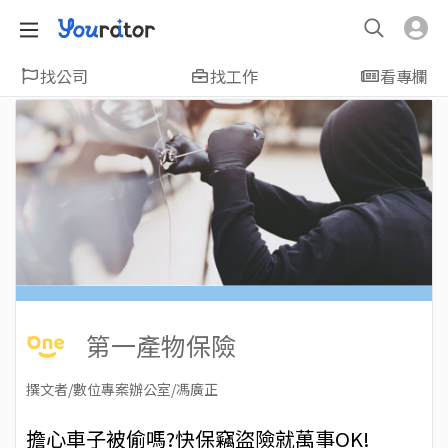
找公司
找工作
看專欄
第一產物保險
撰文者/數位專案辦公室/馮廣正
2021-12-03
Views: 3039
擔心車子被偷嗎?快保竊盜險就萬事OK!