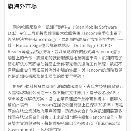
旗海外市場
國內軟體服務商—
凱鈿行動科技
（Kdan Mobile Software
Ltd.）今年三月即將與韓國最大軟體集團Hancom攜手推出電子
簽名解決方案HancomSign，為凱鈿拓展海外市場的努力再下一
城。HancomSign整合凱鈿
點點簽
（DottedSign）和
PDF
Reader
等產品核心技術，並以策略夥伴的形式與Hancom進行
銷售上的合作，將凱鈿的技術服務落地至韓國市場。凱鈿的電子
簽名解決方案將協助韓國企業佈署完善的遠端工作流程，凱鈿不
僅藉由此合作案拓展其海外市場的佈局，與Hancom的策略聯盟
也是凱鈿技術服務輸出國際的重要里程碑。
凱鈿行動科技身為國際化的軟體服務商，去年方榮獲國發會九
大指標型新創公司之一，旗下提供文件應用、電子簽名及API、
SDK等各式解決方案，協助企業快速整合至原有系統中。創辦人
蘇柏州表示：「Hancom在辦公軟體開發上已深耕30多年，有雄
厚的在地企業與政府用戶資源，透過這次合作能為凱鈿開展更多
韓國在地企業合作機會；未來凱鈿也將持續和Hancom合作，整
合雙方資源與優勢，將軟體服務輸出至各國B2G（Business to
Government）、B2B等市場。」