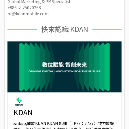
Global Marketing & PR Specialist
+886-2-25020268
pr@kdanmobile.com
快來認識 KDAN
KDAN
&nbsp;關於KDAN KDAN 凱鈿（TPEx：7737）致力於提