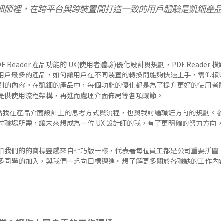
細節裡，在跨平台與跨裝置間打造一致的用戶體驗是凱鈿產
F Reader
產品功能的 UX(使用者體驗)優化設計與規劃，PDF Reader
用戶最多的產品，如何讓用戶在不同裝置的轉換間能夠快速上手，需仰賴
到的內容。在凱鈿的產品中，每個功能的優化都是為了提升更好的使用者體
提供使用流程架構，再進而處理介面佈局等各項環節。
僅提點我在產品介面設計上的思考方式與流程，也與我討論職涯方向的規劃。
付職場所需，讓未來想成為一位 UX 設計師的我，有了更明確的努力方向
如我們的的商標靈感來自七巧版一樣，代表著每位員工都是公司重要拼圖
多同學的加入，與我們一起向目標邁進。想了解更多關於各職缺的工作內