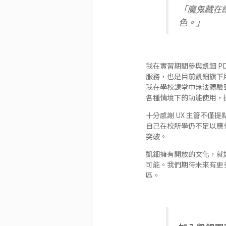
「魔鬼藏在
色。」
我在實習期間參與凱鈿
PD
服務，也是目前凱鈿旗下
我在學校課堂中無法體驗
各種情境下的功能使用，
十分感謝 UX 主管不
自己在校所學仍不足以應
突破。
凱鈿擁有開放的文化，就
可能。我們期待未來有更
區
。