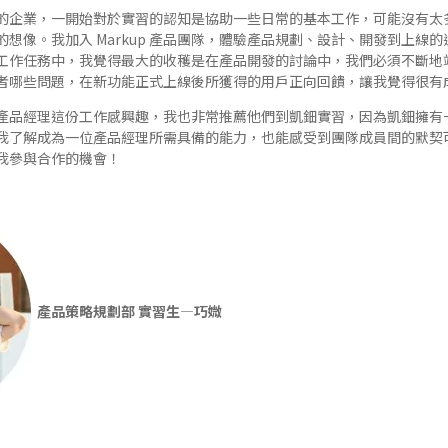
的企業，一開始對於實習的認知是協助一些日常的基本工作，可能沒有太
的想像。我加入
Markup
產品團隊，體驗產品規劃、設計、開發到上線的
工作任務中，我覺得最大的收穫是在產品開發的討論中，我們必須不斷地
者哪些問題，在新功能正式上線後所獲得的用戶正向回饋，讓我覺得很有
產品經理這份工作感興趣，我也非常推薦他們到凱鈿實習，因為凱鈿擁有
我了解成為一位產品經理所需具備的能力，也能感受到團隊成員間的默契
我參與合作的機會！
產品策略規劃部 實習生—巧媺