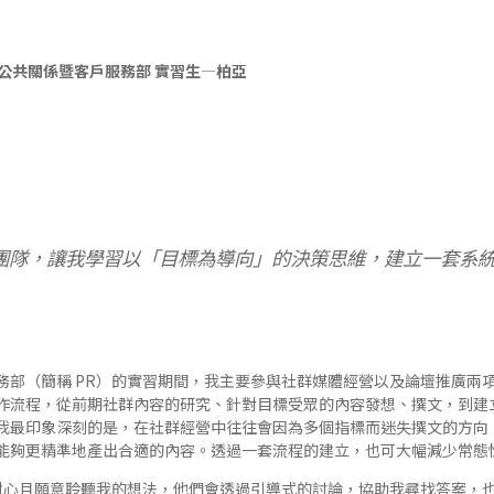
公共關係暨客戶服務部 實習生—柏亞
團隊，讓我學習以「目標為導向」的決策思維，建立一套系
務部（簡稱 PR）的實習期間，我主要參與社群媒體經營以及論壇推廣兩項
作流程，從前期社群內容的研究、針對目標受眾的內容發想、撰文，到建
我最印象深刻的是，在社群經營中往往會因為多個指標而迷失撰文的方向
能夠更精準地產出合適的內容。透過一套流程的建立，也可大幅減少常態
有耐心且願意聆聽我的想法，他們會透過引導式的討論，協助我尋找答案，