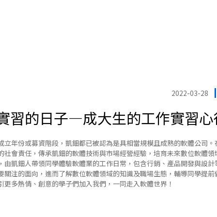
2022-03-28
實習的日子—成大生的工作實習心
成立年份或募資階段，
凱鈿
都已被認為是具相當規模且成熟的軟體公司。
的社會責任，傳承凱鈿的軟體技術與市場經營經驗，培育未來數位軟體領
，由凱鈿人帶領同學體驗軟體業的工作日常，包含行銷、產品開發與設計
要關注的面向，進而了解數位軟體領域的知識及職場生態，輔導同學提前
引更多熱情、創意的學子們加入我們，一同走入軟體世界！