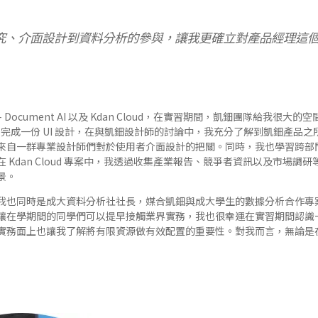
究、介面設計到資料分析的參與，讓我更確立對產品經理這
–
Document AI
以及
Kdan Cloud
，在實習期間，凱鈿團隊給我很大的空
案中自主完成一份 UI 設計，在與凱鈿設計師的討論中，我充分了解到凱鈿產
來自一群專業設計師們對於使用者介面設計的把關。同時，我也學習跨部
 Kdan Cloud 專案中，我透過收集產業報告、競爭者資訊以及市場調
景。
我也同時是成大資料分析社社長，媒合凱鈿與成大學生的數據分析合作專
讓在學期間的同學們可以提早接觸業界實務，我也很幸運在實習期間認識
實務面上也讓我了解將有限資源做有效配置的重要性。對我而言，無論是