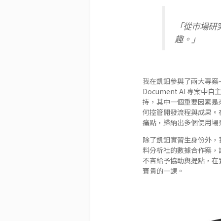
「從市場研
趣。」
我在凱鈿參與了兩大專案
Document AI 專
持，其中一個重要因素是
何控管開發流程與成果。在
痛點，歸納出多個使用場
除了凱鈿實習生身份外，
料分析社的數據合作案，
不吝給予協助與提點，在
寶貴的一課。