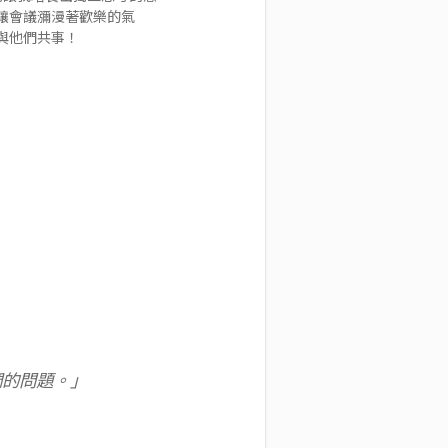
讓會議瀰漫著歡樂的氣
與他們共事！
們的問題。」