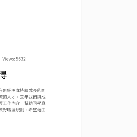
Views: 5632
得
在凱鈿團隊持續成長的同
域的人才。去年我們與成
等工作內容，幫助同學真
做好職涯規劃。希望藉由