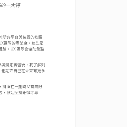
品的一大特
 橫跨所有平台與裝置的軟體
UX團隊的專業度，這些是
驗，UX 團隊會協助彙整
參與凱鈿實習後，我了解到
，也期許自己在未來有更多
，拼湊在一起時又有無限
容，歡迎至
凱鈿徵才專