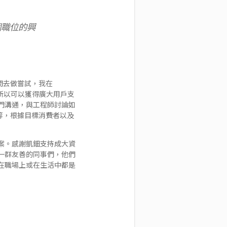
個職位的興
間去做嘗試，我在
品之所以可以獲得廣大用戶支
門溝通，與工程師討論如
研等，根據目標消費者以及
案。感謝凱鈿支持成大資
一群友善的同事們，他們
在職場上或在生活中都是