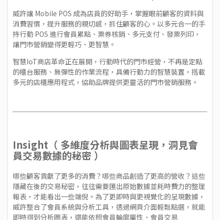
威許讓 Mobile POS 成為店員的好助手，掌握眼前顧客的資料與
消費習慣，提升服務的親切感，抓住顧客的心。以多元合一的手
持行動 POS 進行會員累點、票券核銷、多元支付、發票列印，
讓門市營銷變得更輕巧、更智慧。
智慧IoT商店革命正在展開，行動時代的門市經營，不再是定點
的櫃台服務、無彈性的作業流程，具備行動力的智慧裝置，搭載
多元的店櫃應用程式，協助品牌提供更靈活的門市營銷服務。
Insight（ 多維度分析與圖表呈現，洞見會
員交易數據的秘密 ）
哪些顧客貢獻了更多的消費？哪些商品創造了更高的營收？這些
隱藏在後的交易秘密，往往需要匯出原始數據並耗時費力的整理
報表，才能看出一些端倪。為了更即時與更視覺化的呈現數據，
威許整合了會員系統與分析工具，透過網頁介面輕鬆點選，就能
即時得到分析圖表，還能依照會員輪廓屬性、會員交易