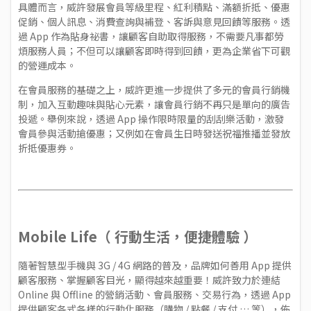
具體而言，威許發展會員等級里程、紅利積點、滿額折抵、優惠
促銷、個人訊息、消費查詢與補登、客訴與意見回饋等服務。透
過 App 作為貼身祕書，讓顧客自助取得服務，不需要凡事都勞
煩服務人員；不但可以讓顧客即時得到回饋，更為企業省下可觀
的營運成本。
在會員服務的基礎之上，威許更進一步提供了多元的會員行銷機
制，加入互動趣味與貼心元素，讓會員行銷不再只是單向的廣告
投遞。舉例來說，透過 App 操作限時限量的刮刮樂活動，激發
會員參與活動搶優惠；又例如在會員生日時發送祝福推播並發放
折抵優惠券。
Mobile Life（ 行動生活，便捷體驗 ）
隨著智慧型手機與 3G / 4G 網路的普及，品牌如何善用 App 提供
顧客服務、掌握顧客目光，顯得越來越重要！威許致力於連結
Online 與 Offline 的營銷活動、會員服務、交易行為，透過 App
提供顧客各式各樣的行動化服務（購物 / 點餐 / 支付 … 等），佈