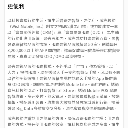
更便利
以科技實現行動生活，讓生活變得更智慧、更便利，威許移動
（WishMobile, Inc.）創立之初即以此為目標，致力於建立一套
以「會員關係經營 ( CRM )」與「會員周邊服務 ( O2O )」為主軸
的行動化應用系統。過去五年內，威許成功打進連鎖百貨、零售
通路與餐飲品牌的市場，服務連鎖品牌數超過 50 家，創造每日
3,200,000 以上的 APP 開啟數，進而促成每日數萬筆來店數與交
易數，真真切切發揮 O2O / OMO 串流效益。
過去連鎖品牌的服務模式，不外乎以「 門市 」作為管道，以「
人力 」提供服務，現在透過人手一支的智慧型手機，可以有不同
以往的全新選擇！連鎖品牌藉由常駐於顧客手機的 App 提供隨
身 O2O 服務，讓顧客實現便捷的 Mobile Life。而店內則可透過
資訊科技的協助，打造智慧 IoT Store，透過 Mobile POS 發展
智慧收銀、多元支付、熟客管理，連結數位看板顯示菜單、放送
情報，搭配感測裝置，收集來店數據並發展場域感知行銷。接著
透過 Big Data 多維度交叉分析，洞見會員與交易的關聯密碼。
威許移動注重於用更簡單的方法，降低取得服務的門檻；用更直
覺的方式，提升使用服務的效率。讓科技為您完成更多事，讓生