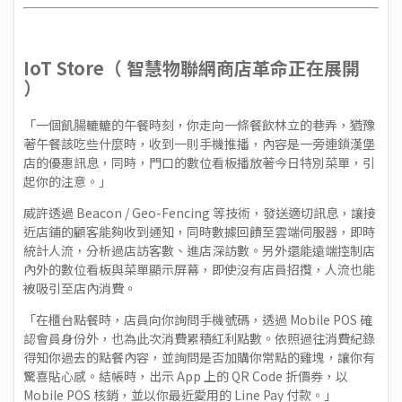
IoT Store（ 智慧物聯網商店革命正在展開
）
「一個飢腸轆轆的午餐時刻，你走向一條餐飲林立的巷弄，猶豫
著午餐該吃些什麼時，收到一則手機推播，內容是一旁連鎖漢堡
店的優惠訊息，同時，門口的數位看板播放著今日特別菜單，引
起你的注意。」
威許透過 Beacon / Geo-Fencing 等技術，發送適切訊息，讓接
近店鋪的顧客能夠收到通知，同時數據回饋至雲端伺服器，即時
統計人流，分析過店訪客數、進店深訪數。另外還能遠端控制店
內外的數位看板與菜單顯示屏幕，即使沒有店員招攬，人流也能
被吸引至店內消費。
「在櫃台點餐時，店員向你詢問手機號碼，透過 Mobile POS 確
認會員身份外，也為此次消費累積紅利點數。依照過往消費紀錄
得知你過去的點餐內容，並詢問是否加購你常點的雞塊，讓你有
驚喜貼心感。結帳時，出示 App 上的 QR Code 折價券，以
Mobile POS 核銷，並以你最近愛用的 Line Pay 付款。」