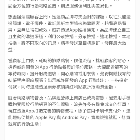
局全方位的行動戰略藍圖，創造服務便利性與差異化。
想盡辦法讓顧客上門，是連鎖品牌每天面對的課題。以往只能透
過簡訊、電子郵件、電話與紙本型錄來聯繫顧客，耗費高昂費
用，且無法得知成效。威許透過App推播通知，為品牌建立自主
且主動的溝通渠道，利用公眾推播、分眾推播、適地推播、本地
推播，將不同取向的訊息，精準發送至目標族群，發揮最大效
益。
當顧客上門後，耗時的排隊點餐、候位流程，挑戰顧客的耐心，
透過威許開發的 App 行動點餐與訂候位服務，大幅節省顧客的
等待時間，提升服務體驗。開心購物或用餐後，覺得掏錢找零的
結帳程序很麻煩嗎？出示威許開發的 App 行動錢包，一指搞定
付款，同時還能透過票券核銷與紅利點數折抵消費金額。
隨著網路購物普及，品牌經營線上商店已成為常態。過去用手機
購物受限於行動網頁的不佳體驗，流失許多有機會成交的訂單。
現在透過App打造完善的購物流程，除了信用卡刷卡支付外，還
能連結便捷的 Apple Pay 與 Android Pay，實現說逛就逛、想買
就買的行動生活！