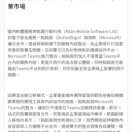
業市場
國內軟體服務商凱鈿行動科技（Kdan Mobile Software Ltd.）
的電子簽名服務－
點點簽（DottedSign）
與微軟（Microsoft）
攜手合作，透過與微軟旗下的服務內容整合，為企業用戶打造更
完善的簽署生態圈。日前雙方已先針對
微軟的溝通協作平台－
Microsoft Teams進行整合
，點點簽的加入不僅豐富Teams平
台內的服務內容，更提升用戶的混合辦公體驗，同時點點簽也能
藉由Teams平台的用戶族群，共同拓展全球企業線上簽署的用戶
版圖。
因應混合辦公新模式，企業要能維持團隊管理的韌性極需仰賴關
鍵業務的應用工具與內部協作的速度。點點簽與Microsoft
Teams的整合，讓用戶不僅能在Teams召開視訊會議，更可一
站式的簽署與管理文件，完整滿足企業遠端協作需求。凱鈿創辦
人蘇柏州表示：「點點簽問世將邁向三年，我們積極延伸服務內
容並與第三方服務平台合作，透過雙方的整合發揮各自優勢，提