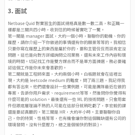
3. 面試
Netbase Quid 對實習生的面試規格真是數一數二高，和正職一
樣都是三關共四小時，收到信的時候著實吃了一驚。
第一關是 manager 面試，大約一個小時，聊聊你的動機、你的
履歷，請你介紹一下你做過的事情還有你的願景等等的。我相信
只要你寫在履歷上的東西是屬於你的，要和主管侃侃而談肯定沒
問題。這也是向對方詳細詢問公司業務，還有未來工作內容和環
境的時間。切記找工作是雙方媒合而不是單方面揀選，務必要確
認這個工作是你未來會喜歡的。
第二關就是工程師來面，大約兩個小時。白板題就會在這裡出
現，大約是 leetcode medium 的難度，問了兩三題，我記得我
都有答出來。他們還會設計一些實例題，可能是團隊最近在做的
專案，告訴你用戶需求、requirement等等，然後問你你覺得有
什麼可能的 solution。最後還有一些 ML 的技術問題，只會用套
件但跟底層理論不熟的人可能在這部分就稍吃虧了，李宏毅的課
還是要認真聽的。第三關是 HR，大約半小時。主要聊聊你自
己，你的特質、性格等等，也有機會讓你對這個職缺還有公司的
環境發問。沒有什麼壓力，總之是個愉快的對談:)。