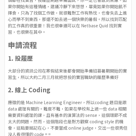
果你開始有這種情緒，建議冷靜下來想想，畢竟如果你開始飢不
擇食，只為了找個工作做，就很難對工作有熱忱，也會失去上進
心而學不到東西，那還不如去過一個快樂的暑假。所以找到匹配
的工作真的很重要！我也很幸運可以在 Netbase Quid 找到實
習，也很樂在其中。
申請流程
1. 投履歷
大部分的資訊公司在寒假結束後都會開始準備招募暑期開始的實
習生，所以大約二月三月就把想投的實習職缺的履歷準備好
2. 線上 Coding
應徵的是 Machine Learning Engineer，所以coding 題目是跟
data 處理有關的。難度不難，如果在學校有上過一些 data 相關
需要資料處理的課，且有基本的演算法的 sense，這個環節不成
太大的問題。然而，這個階段也是對方觀察 coding style 的機
會，這點要銘記在心，不要當成 online judge，交出一些很秀但
沒人看得懂的 code = =