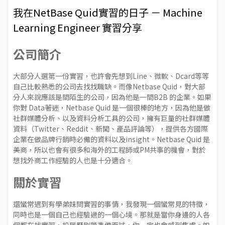
我在NetBase Quid實習的日子 － Machine
Learning Engineer 實習分享
公司簡介
大部分人選第一份實習，也許會先想到Line、微軟、Dcard等等
自己比較熟悉的公司去找找職缺。而像Netbase Quid，對大部
分人來說應該是間陌生的公司，因為他是一間B2B 的企業。如果
你對 Data著迷，Netbase Quid 是一個很棒的地方，因為他是做
社群媒體分析、以及資料分析工具的公司，擁有巨量的社群媒體
資料（Twitter、Reddit、新聞、產品評論等），提供各方國際
企業在做品牌行銷時必備的資料以及insight。Netbase Quid 是
美商，所以也會有很多和海外的工程師或PM共事的機會，對於
想找外商工作經驗的人也是十分適合。
關於實習
還蠻常遇到有學弟妹問實習的事情，我發現一個蠻常見的特徵，
同時也是一個自己也經驗過的一個心境。那就是當你身邊的人各
個都在找實習，投履歷刷題準備面試，你一定也會感到焦慮。如