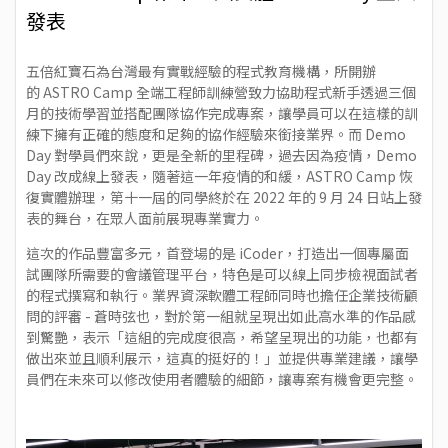
發表
五倍紅寶石為台灣最有實戰經驗的程式教育機構，所開辦
的
ASTRO Camp 全端工程師訓練營
致力協助程式新手透過三個
月的技術學習並搭配團隊協作完成專案，讓學員可以在這樣的訓
練下擁有正確的態度和足夠的協作經驗來銜接業界。而 Demo
Day 對學員們來說，更是全新的里程碑，過去因為疫情，Demo
Day 改成線上發表，隨著這一年疫情的和緩，ASTRO Camp 恢
復實體辦理，第十一屆的同學終於在 2022 年的 9 月 24 日站上發
表的舞台，在眾人面前展現專業實力。
這次的作品豐富多元，首登場的是 iCoder，打造出一個專屬面
試團隊所需要的會議管理平台，特色是可以線上同步檢視面試者
的程式撰寫和執行。業界資深軟體工程師同時也擔任企業技術顧
問的評審 - 蒼時弦也，對於第一組就呈現出如此高水準的作品感
到驚艷，表示「這組的完成度很高，希望呈現出的功能，也都有
做出來並且順利展示，這真的挺好的！」並提供專業建議，讓學
員們在未來可以修改使用者體驗的細節，讓專案有機會更完整。