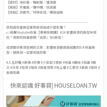
【建材】海砂屋／輻射屋／爐渣屋
【格局】夾層屋／樓中樓／挑高屋
【地點】非都市／特殊區域／嫌惡設施
---------------------------------------------------------
想知道地雷房型會對房貸造成什麼影響？
👉點擊Youtube收看【
貴哥來開講】#24 影響房貸的房型有哪
些？買房防踩雷避開「這款」NG房型！
或瀏覽好事貸官網的文章：
影響房貸額度與成數的5大地雷房
型！辦房貸一定要知道的事
#人生好難
#房價
#好貴
#小家庭
#買房
#地雷
#趣味
#知識
#圖
文
#分享
#投資
#理財
#房屋貸款
#地上權
#工業宅
#套房
#理財
#
金融知識
快來認識 好事貸| HOUSELOAN.TW