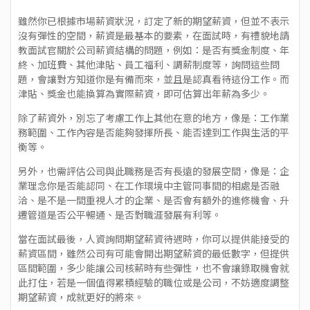
雖然你已根據市場薪資狀況，訂定了新的期望薪資，但並不表示
沒有彈性的空間，薪資是最基本的要素，在面試時，有禮貌地請
教面試官關於公司薪資結構的問題，例如：是否有獎金制度、年
終、加班費、其他津貼、員工福利、調薪制度等，詢問這些問
題，會讓對方知道你是有備而來，並且是認真看待這份工作。而
津貼、獎金也能換算為實際薪資，即可估算出年薪為多少。
除了薪資外，別忘了考慮工作上其他在意的地方，像是：工作業
務範圍、工作內容是否能夠發揮所長、能否達到工作與生活的平
衡等。
另外，也需評估公司與此職務是否有長遠的發展空間，像是：企
業理念你是否能認同、在工作環境中主管同事間的相處是否融
洽、是不是一間重視人才的企業、是否會有額外的進修機會、升
遷管道是否公平暢通、是否對職涯發展有利等。
當在面試最後，人資詢問期望薪資待遇時，你可以提供能接受的
薪資區間，雖然公司有可能會開出期望薪資的最低數字，但提供
區間範圍，多少能讓公司核薪時有些彈性，也不會讓錄取機會就
此打住，若是一個值得累積經驗的職位或是公司，不妨適度調整
期望薪資，成就更好的將來。