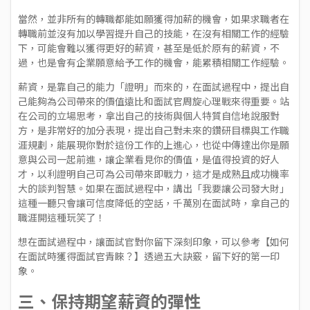
當然，並非所有的轉職都能如願獲得加薪的機會，如果求職者在
轉職前並沒有加以學習提升自己的技能，在沒有相關工作的經驗
下，可能會難以獲得更好的薪資，甚至是低於原有的薪資，不
過，也是會有企業願意給予工作的機會，能累積相關工作經驗。
薪資，是靠自己的能力「證明」而來的，在面試過程中，提出自
己能夠為公司帶來的價值遠比和面試官周旋心理戰來得重要。站
在公司的立場思考，拿出自己的技術與個人特質自信地說服對
方，是非常好的加分表現，提出自己對未來的鑽研目標與工作職
涯規劃，能展現你對於這份工作的上進心，也從中傳達出你是願
意與公司一起前進，讓企業看見你的價值，是值得投資的好人
才，以利證明自己可為公司帶來即戰力，這才是成熟且成功機率
大的談判智慧。如果在面試過程中，講出「我要讓公司發大財」
這種一聽只會讓可信度降低的空話，千萬別在面試時，拿自己的
職涯開這種玩笑了！
想在面試過程中，讓面試官對你留下深刻印象，可以參考【
如何
在面試時獲得面試官青睞？
】透過五大訣竅，留下好的第一印
象。
三、保持期望薪資的彈性