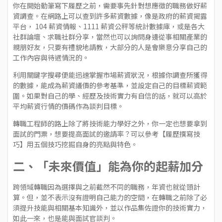
你在開始動筆寫下履歷之前，需要事先針對想應徵的職務做好薪
資調查。在網路上可以查到許多薪資數據，像是政府的
薪資揭露
平台
，
104 薪資情報
、
1111 薪資公秤
等統計數據庫，或是各大
社群論壇、求職社群分享，當然也可以詢問身邊從事相關產業的
親朋好友，只要有禮貌地請教，大部分的人是會樂意分享自己的
工作內容與待遇情況的。
利用關鍵字搜尋便能迅速掌握市場薪資狀況，根據你調查所獲得
的數據，能成為薪資議價的參考基準，並設定自己的目標薪資範
圍。如果對自己的學、經歷及技術實力有自信的話，就可以高於
平均薪資行情的價碼作為談判目標。
轉職工程師的路上除了將技術能力學好之外，你一定也想要拿到
面試的門票，想要提高面試的邀請率？可以參考【
履歷撰寫技
巧
】用五個技巧挖掘自身的亮點與特色。
二、「未來價值」能為你的起薪加分
跨領域轉職因為選擇與之前截然不同的職務，年資也就從頭計
算。但，並不表示沒有證明自己能力的空間，在轉職之前除了必
須提升技能與相關基本知識外，並以作品集佐證你的技術實力，
如此一來，也是能與面試官談判。