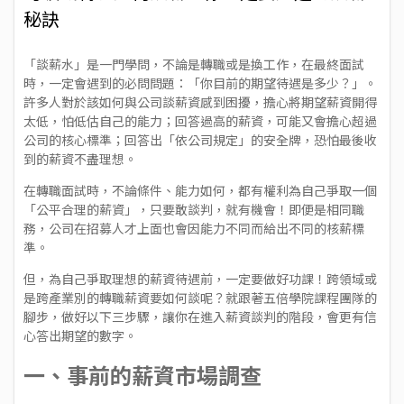
秘訣
「談薪水」是一門學問，不論是轉職或是換工作，在最終面試
時，一定會遇到的必問問題：「你目前的期望待遇是多少？」。
許多人對於該如何與公司談薪資感到困擾，擔心將期望薪資開得
太低，怕低估自己的能力；回答過高的薪資，可能又會擔心超過
公司的核心標準；回答出「依公司規定」的安全牌，恐怕最後收
到的薪資不盡理想。
在轉職面試時，不論條件、能力如何，都有權利為自己爭取一個
「公平合理的薪資」，只要敢談判，就有機會！即便是相同職
務，公司在招募人才上面也會因能力不同而給出不同的核薪標
準。
但，為自己爭取理想的薪資待遇前，一定要做好功課！跨領域或
是跨產業別的轉職薪資要如何談呢？就跟著五倍學院課程團隊的
腳步，做好以下三步驟，讓你在進入薪資談判的階段，會更有信
心答出期望的數字。
一、事前的薪資市場調查