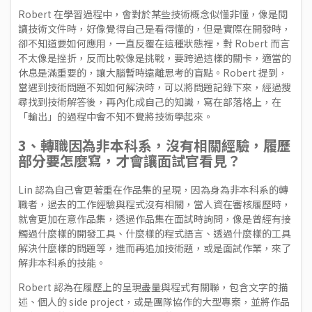
Robert 在學習過程中，會對於某些技術概念似懂非懂，像是閱
讀技術文件時，好像覺得自己是看得懂的，但是實際在開發時，
卻不知道要如何應用，一直反覆在這種狀態裡，對 Robert 而言
不太像是挫折，反而比較像是挑戰，要跨過這樣的關卡，適當的
休息是滿重要的，讓大腦暫時遠離思考的盲點。Robert 提到，
當遇到技術問題不知如何解決時，可以將問題記錄下來，經過搜
尋找到技術解答後，再內化成自己的知識，寫在部落格上，在
「輸出」的過程中會不知不覺將技術學起來。
3、轉職因為非本科系，沒有相關經驗，履歷
部分要怎麼寫，才會讓面試官看見？
Lin 認為自己會更著重在作品集的呈現，因為身為非本科系的轉
職者，過去的工作經驗與程式沒有相關，當人資在審核履歷時，
就會更加在意作品集，透過作品集在面試時詢問，像是曾經有接
觸過什麼樣的開發工具、什麼樣的程式語言、透過什麼樣的工具
解決什麼樣的問題等，進而再追加技術題，或是面試作業，來了
解非本科系的技能。
Robert 認為在履歷上的呈現盡量與程式有關聯，包含文字的描
述、個人的 side project，或是團隊協作的大型專案，並將作品