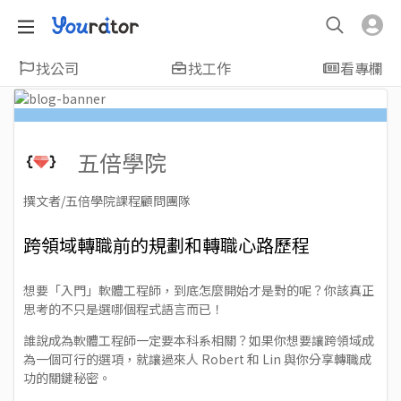
找公司
找工作
看專欄
五倍學院
撰文者/五倍學院課程顧問團隊
2023-03-21
Views: 3393
跨領域轉職前的規劃和轉職心路歷程
想要「入門」軟體工程師，到底怎麼開始才是對的呢？你該真正
思考的不只是選哪個程式語言而已！
誰說成為軟體工程師一定要本科系相關？如果你想要讓跨領域成
為一個可行的選項，就讓過來人 Robert 和 Lin 與你分享轉職成
功的關鍵秘密。