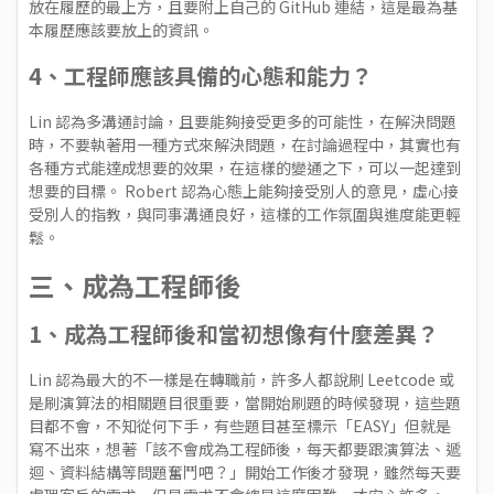
放在履歷的最上方，且要附上自己的 GitHub 連結，這是最為基
本履歷應該要放上的資訊。
4、工程師應該具備的心態和能力？
Lin 認為多溝通討論，且要能夠接受更多的可能性，在解決問題
時，不要執著用一種方式來解決問題，在討論過程中，其實也有
各種方式能達成想要的效果，在這樣的變通之下，可以一起達到
想要的目標。 Robert 認為心態上能夠接受別人的意見，虛心接
受別人的指教，與同事溝通良好，這樣的工作氛圍與進度能更輕
鬆。
三、成為工程師後
1、成為工程師後和當初想像有什麼差異？
Lin 認為最大的不一樣是在轉職前，許多人都說刷 Leetcode 或
是刷演算法的相關題目很重要，當開始刷題的時候發現，這些題
目都不會，不知從何下手，有些題目甚至標示「EASY」但就是
寫不出來，想著「該不會成為工程師後，每天都要跟演算法、遞
迴、資料結構等問題奮鬥吧？」開始工作後才發現，雖然每天要