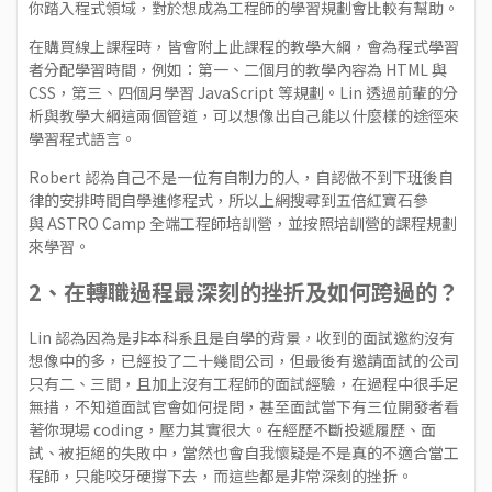
你踏入程式領域，對於想成為工程師的學習規劃會比較有幫助。
在購買線上課程時，皆會附上此課程的教學大綱，會為程式學習
者分配學習時間，例如：第一、二個月的教學內容為 HTML 與
CSS，第三、四個月學習 JavaScript 等規劃。Lin 透過前輩的分
析與教學大綱這兩個管道，可以想像出自己能以什麼樣的途徑來
學習程式語言。
Robert 認為自己不是一位有自制力的人，自認做不到下班後自
律的安排時間自學進修程式，所以上網搜尋到五倍紅寶石參
與
ASTRO Camp
全端工程師培訓營，並按照培訓營的課程規劃
來學習。
2、在轉職過程最深刻的挫折及如何跨過的？
Lin 認為因為是非本科系且是自學的背景，收到的面試邀約沒有
想像中的多，已經投了二十幾間公司，但最後有邀請面試的公司
只有二、三間，且加上沒有工程師的面試經驗，在過程中很手足
無措，不知道面試官會如何提問，甚至面試當下有三位開發者看
著你現場 coding，壓力其實很大。在經歷不斷投遞履歷、面
試、被拒絕的失敗中，當然也會自我懷疑是不是真的不適合當工
程師，只能咬牙硬撐下去，而這些都是非常深刻的挫折。