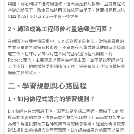
興趣，開始利用下班時間進修，但因為是影片教學，且沒有程式
基礎的狀況下，熱度只維持兩天就放棄自學了，進而找尋程式培
訓單位
ASTRO Camp
來學習一技之長。
2、轉職成為工程師曾考量過哪些因素？
在轉職的各種考量因素中，Lin 認為經濟是其次，當時最直覺的
主要考量是希望擁有技術後，不管是在台灣或是其他國家區域都
能工作，也許可以每個月在不同的國家進行程式開發。對
Robert 而言，主要還是以經濟為考量主因，並不是說廚師這份
工作不好，他依然熱愛廚師這份工作，只是這份工作無法維持家
庭最主要的收入。
二、學習規劃與心路歷程
1、如何做程式語言的學習規劃？
Lin 曾經在台北租房子時，因室友是全端工程師，而給了 Lin 關
於前端學習的意見，像是前端的框架有哪些？目前前端框架主流
為何？現階段前端工程師就業市場的機會等等，經過分析後較有
辦法規劃出前端語言的學習藍圖。Lin 認為如果有前輩可以帶領