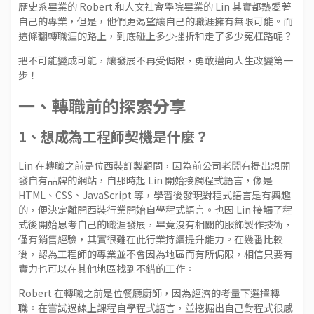
歷史系畢業的 Robert 和人文社會學院畢業的 Lin 其實都熱愛著
自己的專業，但是，他們更渴望讓自己的職涯擁有無限可能。而
這條翻轉職涯的路上，到底碰上多少挫折和走了多少冤枉路呢？
把不可能變成可能，讓發展不再受侷限，勇敢邁向人生改變第一
步！
一、轉職前的探索分享
1、想成為工程師契機是什麼？
Lin 在轉職之前是位西裝訂製顧問，因為前公司老闆有提出想開
發自有品牌的網站，自那時起 Lin 開始接觸程式語言，像是
HTML、CSS、JavaScript 等，學習後發現對程式語言是有興趣
的，便決定離開西裝行業開始自學程式語言。也因 Lin 接觸了程
式後開始思考自己的職涯發展，畢竟沒有相關的服飾製作技術，
僅有銷售經驗，其實很難在此行業持續提升能力。在幾番比較
後，認為工程師的專業並不會因為地區而有所侷限，相信只要有
實力也可以在其他地區找到不錯的工作。
Robert 在轉職之前是位餐廳廚師，因為經濟的考量下選擇轉
職。在嘗試過線上課程自學程式語言，並挖掘出自己對程式很感