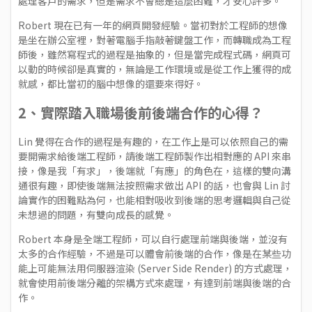
處理客戶的需求，但是需求不會總是這麼困難，才安心許多。
Robert 現在已有一年的網頁開發經驗。當初對於工程師的想像
是坐在辦公室裡，對著電腦手指敲著鍵盤工作，而轉職成為工程
師後，雖然寫程式的過程是抽象的，但是當完成程式碼，網頁可
以動的時候卻是真實的，無論是工作環境或是從工作上獲得的成
就感，都比當初的腦中想像的還要來得好。
2、實際踏入職場後前後端合作的心得？
Lin 覺得在合作的過程是有趣的，在工作上是可以依照自己的需
要開需求給後端工程師，請後端工程師製作出相對應的 API 來串
接，像是我「有求」，後端就「有應」的角色在，這樣的雙向溝
通很有趣，即使後端無法按照需求做出 API 的話，也會與 Lin 討
論實作的困難點為何，也能相對吸收到後端的思考邏輯與自己從
未想過的問題，有雙向成長的感覺。
Robert 本身是全端工程師，可以自行處理前端與後端，並沒有
太多的合作經驗，不過是可以體會前後端的合作，像是在某些功
能上可能無法用伺服器渲染 (Server Side Render) 的方式處理，
就會使用前後端分離的架構方式來處理，有達到前端與後端的合
作。