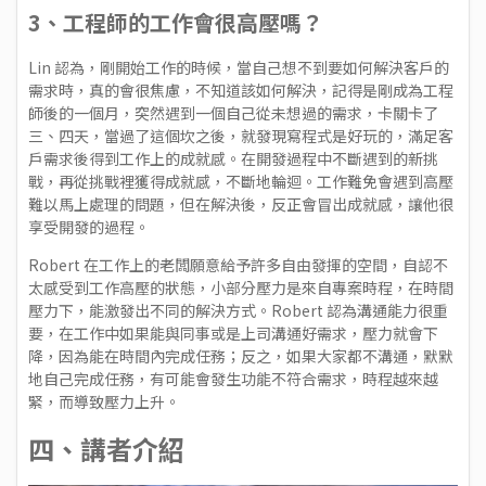
3、工程師的工作會很高壓嗎？
Lin 認為，剛開始工作的時候，當自己想不到要如何解決客戶的
需求時，真的會很焦慮，不知道該如何解決，記得是剛成為工程
師後的一個月，突然遇到一個自己從未想過的需求，卡關卡了
三、四天，當過了這個坎之後，就發現寫程式是好玩的，滿足客
戶需求後得到工作上的成就感。在開發過程中不斷遇到的新挑
戰，再從挑戰裡獲得成就感，不斷地輪迴。工作難免會遇到高壓
難以馬上處理的問題，但在解決後，反正會冒出成就感，讓他很
享受開發的過程。
Robert 在工作上的老闆願意給予許多自由發揮的空間，自認不
太感受到工作高壓的狀態，小部分壓力是來自專案時程，在時間
壓力下，能激發出不同的解決方式。Robert 認為溝通能力很重
要，在工作中如果能與同事或是上司溝通好需求，壓力就會下
降，因為能在時間內完成任務；反之，如果大家都不溝通，默默
地自己完成任務，有可能會發生功能不符合需求，時程越來越
緊，而導致壓力上升。
四、講者介紹