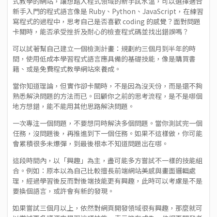
式教學的網站，讓想踏入程式領域的新手試水溫，可以選擇適合
新手入門的程式語言像是 Ruby、Python、JavaScript，在練習
寫程式的過程中，思考自己是否喜歡 coding 的感覺？面對問題
卡關時，能否承受挫折及耐心的檢查程式碼並找出錯誤嗎？
可以試著幫自己建立一個檢測計畫：規劃約三個月到半年的時
間，使用低成本學習程式語言應具備的基礎技能，像是購買書
籍、或是免費程式教學網站來養成。
當你知道理論，但實作卻卡關時，不是因為沒天份，而是還不夠
熟悉解決問題的方法而已。回顧你之前的思考流程，是不是哪個
地方想錯，能不能用其他思路解決問題。
一次專注一個問題，不要想同時解決多個問題。當你測試完一個
任務，沒問題後，再推進到下一個任務。如果不這樣做，你可能
會累積很多未爆彈，到最後根本不知道問題出在哪。
這段時間內，以「興趣」為主，盡可能多方嘗試不一樣的技能組
合。例如：原本以為自己比較擅長前端網站美感與畫面邏輯處
理，經過學習後反而對後端技能更有興趣，此時可以考慮是不是
要換個語言，或許會有新的發現。
如果嘗試三個月以上，依然對網頁開發領域很有興趣，那麼就可