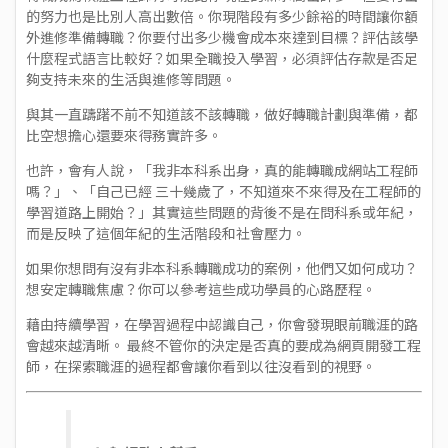
的努力也是比別人高出數倍。你現階段有多少餘裕的時間讓你額
外進修準備轉職？你要付出多少機會成本來達到目標？評估該學
什麼程式語言比較好？如果全職投入學習，必須評估存款是否足
夠支持未來的生活與進修等問題。
與其一直躊躇不前不知道該不該轉職，做好轉職計劃與準備，都
比空想擔心還要來得務實許多。
也許，會有人說，「我非本科系出身，真的能轉職成網站工程師
嗎？」、「自己已經 三十幾歲了，不知道來不來得及在工程師的
學習道路上開始？」其實這些問題的背後不是在問科系或年紀，
而是反映了這個年紀的生活階段和社會壓力。
如果你想問有沒有非本科系轉職成功的案例，他們又如何成功？
想安定轉職焦慮？你可以參考這些成功學員的
心路歷程
。
藉由持續學習，在學習過程中認識自己，你會發現眼前職涯的路
會越來越清晰。 最終不管你的決定是否真的要成為網頁開發工程
師，在探索職涯的過程都會讓你看到以往沒看到的視野。