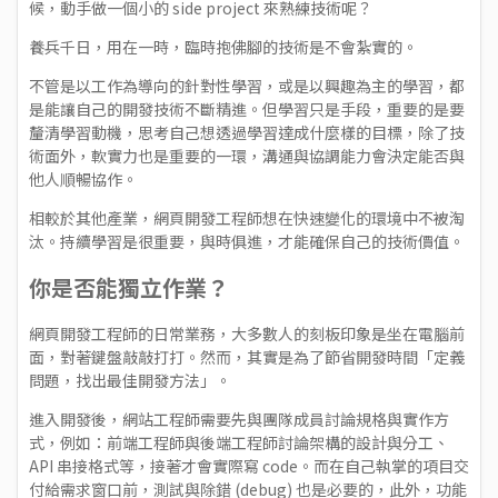
候，動手做一個小的 side project 來熟練技術呢？
養兵千日，用在一時，臨時抱佛腳的技術是不會紮實的。
不管是以工作為導向的針對性學習，或是以興趣為主的學習，都
是能讓自己的開發技術不斷精進。但學習只是手段，重要的是要
釐清學習動機，思考自己想透過學習達成什麼樣的目標，除了技
術面外，軟實力也是重要的一環，溝通與協調能力會決定能否與
他人順暢協作。
相較於其他產業，網頁開發工程師想在快速變化的環境中不被淘
汰。持續學習是很重要，與時俱進，才能確保自己的技術價值。
你是否能獨立作業？
網頁開發工程師的日常業務，大多數人的刻板印象是坐在電腦前
面，對著鍵盤敲敲打打。然而，其實是為了節省開發時間「定義
問題，找出最佳開發方法」。
進入開發後，網站工程師需要先與團隊成員討論規格與實作方
式，例如：前端工程師與後端工程師討論架構的設計與分工、
API 串接格式等，接著才會實際寫 code。而在自己執掌的項目交
付給需求窗口前，測試與除錯 (debug) 也是必要的，此外，功能