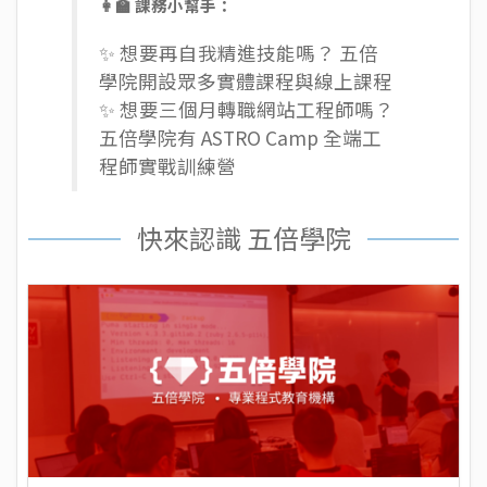
👩‍🏫 課務小幫手：
✨ 想要再自我精進技能嗎？ 五倍
學院開設眾多
實體課程
與
線上課程
✨ 想要三個月轉職網站工程師嗎？
五倍學院有
ASTRO Camp 全端工
程師實戰訓練營
快來認識 五倍學院