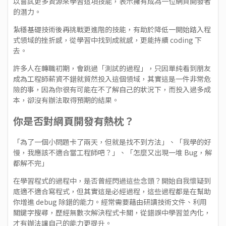
以嘗試更多資源來學習這項技能，表示擁有成為一位網頁開發者
的潛力。
紮穩基礎技術後再挑戰更進階的技能，有助於降低一開始踏入程
式領域的挫折感，從學習中找到成就感，更能持續 coding 下
去。
許多人在轉職初期，會跳過「測試的過程」，只因單純看到朋友
成為工程師薪資不錯就貿然投入這個領域，其實這是一件非常危
險的事，因為你很有可能在不了解自己的狀況下，而投入過多成
本，卻沒有辦法取得預期的結果。
你是否對網頁開發有熱枕？
「為了一個小問題卡了兩天，但就是找不到方法」、「我學的好
慢，我應該不適合當工程師吧？」、「怎麼又出現一堆 Bug，解
都解不完」
在學習程式的過程中，是否曾經閃過這些念頭？開始自我懷疑到
底適不適合寫程式，但其實這是必經過程，這些過程都是在幫助
你增進 debug 除錯的能力。經常需要藉由研讀技術文件、利用
關鍵字搜尋，歷經無數次解決程式卡關，從錯誤中學習並內化，
才有辦法讓自己的能力更提升。