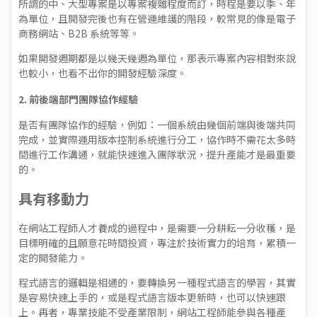
所謂的中、大型專案是以專案複雜程度而訂，時程是要以季、年
為單位，且開發完後也有在營運維護的階段，較常見的像是電子
商務網站、B2B 系統等等。
如果開發週期都是以幾天幾週為單位，那表示專案內容相對來說
也較小，也看不出你的開發經驗深度。
2. 前後端部門團隊協作經驗
是否有團隊協作的經驗，例如：一個系統由幾個前端與後端共同
完成，並實際運用版本控制系統進行分工，協作時不需花太多時
間進行工作溝通，就能快速進入團隊狀況，提升產能才是最重要
的。
具有移動力
在網站工程師人才養成的過程中，是需要一分耕耘一分收穫，是
目標明確的且願意花時間投資，專注於技術實力的培育，累積一
定的開發能力。
程式語言的邏輯是相通的，要轉換另一種程式語言的學習，其實
是容易快速上手的，或是程式語言版本更新時，也可以快速跟
上。再者，專業技能不受產業限制，網站工程師能參與各種產