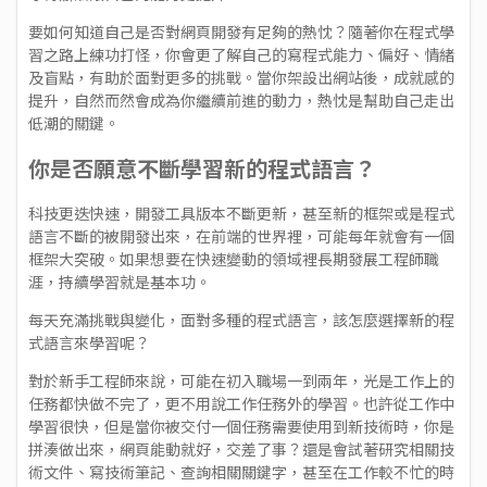
要如何知道自己是否對網頁開發有足夠的熱忱？隨著你在程式學
習之路上練功打怪，你會更了解自己的寫程式能力、偏好、情緒
及盲點，有助於面對更多的挑戰。當你架設出網站後，成就感的
提升，自然而然會成為你繼續前進的動力，熱忱是幫助自己走出
低潮的關鍵。
你是否願意不斷學習新的程式語言？
科技更迭快速，開發工具版本不斷更新，甚至新的框架或是程式
語言不斷的被開發出來，在前端的世界裡，可能每年就會有一個
框架大突破。如果想要在快速變動的領域裡長期發展工程師職
涯，持續學習就是基本功。
每天充滿挑戰與變化，面對多種的程式語言，該怎麼選擇新的程
式語言來學習呢？
對於新手工程師來說，可能在初入職場一到兩年，光是工作上的
任務都快做不完了，更不用說工作任務外的學習。也許從工作中
學習很快，但是當你被交付一個任務需要使用到新技術時，你是
拼湊做出來，網頁能動就好，交差了事？還是會試著研究相關技
術文件、寫技術筆記、查詢相關關鍵字，甚至在工作較不忙的時