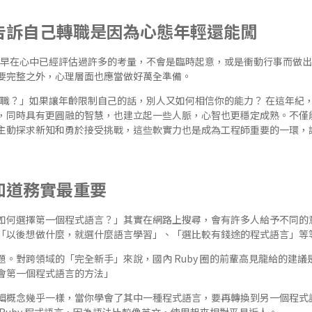
告訴自己轉職是因為心態年輕還能闖
其實早在心中已經評估過許多的考量，不會是臨時起意，或是衝動行事而做
要完整之外，心理層面也應當做好萬全準備。
好轉職？」如果讓年齡限制自己的話，別人又如何相信你的能力？ 在這年紀
，同時具有更圓融的智慧，也建立起一些人脈，心智也更穩定成熟。不僅
主動探求新知和勇於接受挑戰，這些軟實力也是成為工程師重要的一環，
知道務實最重要
如何選擇第一個程式語言？」其實在網路上搜尋，會有許多人給予不同的
「以後想做什麼，就選什麼語言學習」、「選比較有錢途的程式語言」等
。對跨領域的「完全新手」來說，國內 Ruby 圈的前輩高見龍給的建
會第一個程式語言的方法」
輯概念幾乎一樣，當你學會了其中一種程式語言，要再轉換到另一個程式
Ruby 程式語言，因為語法比較像英文，使用起來相對平易近人。