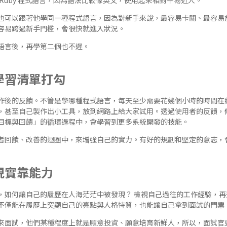
也可以跟著他學同一種程式語言，因為對新手來說，最容易卡關、最容易
容易跨過新手門檻，會很快就進入狀況。
語言後，再學第二個也不遲。
學習清單打勾
作後的反饋。不管是學哪種程式語言，每天至少需要花幾個小時的時間在
，甚至自己製作出小工具，放到網路上給大家試用。透過使用者的反饋，
目標與回饋」的循環過程中，會學習到更多系統開發的技能。
者回饋、改善的迴圈中，來增強自己的實力。有好的規劃和堅定的意志，
現實靠能力
，如何讓自己的履歷在人海茫茫中被發現？ 檢視自己過往的工作經驗，再
不僅能在履歷上突顯自己的亮點與人格特質，也能讓自己拿到面試的門票
來面試，他們某種程度上就是願意投資、願意培育新鮮人，所以，面試官