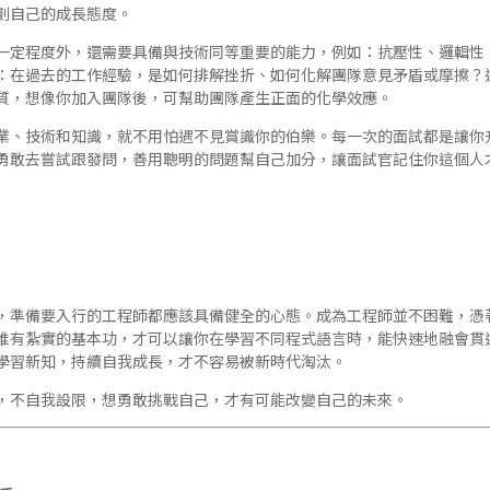
劃自己的成長態度。
一定程度外，還需要具備與技術同等重要的能力，例如：抗壓性、邏輯性
：在過去的工作經驗，是如何排解挫折、如何化解團隊意見矛盾或摩擦？
質，想像你加入團隊後，可幫助團隊產生正面的化學效應。
業、技術和知識，就不用怕遇不見賞識你的伯樂。每一次的面試都是讓你
勇敢去嘗試跟發問，善用聰明的問題幫自己加分，讓面試官記住你這個人才
，準備要入行的工程師都應該具備健全的心態。成為工程師並不困難，憑
唯有紮實的基本功，才可以讓你在學習不同程式語言時，能快速地融會貫
學習新知，持續自我成長，才不容易被新時代淘汰。
，不自我設限，想勇敢挑戰自己，才有可能改變自己的未來。