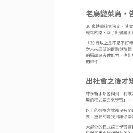
老鳥變菜鳥，
30 歲轉職這個決定，
輕鬆的路，除了計畫層面
「30 歲以上是不是不
對未來展望的衝勁與熱情
的邏輯與表達能力，也能
的條件。
出社會之後才
許多新手都會問到「我該
用的程式語言來學習」、
以上的選擇方式都沒有問題
要，重要的是找到讓你學
大部分的程式語言學習邏
是對新手來說相對友善的 