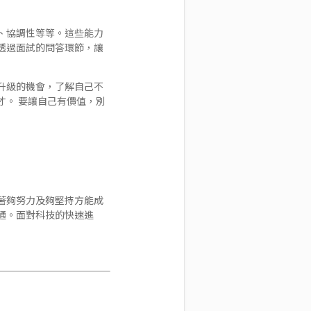
、協調性等等。這些能力
透過面試的問答環節，讓
升級的機會，了解自己不
。 要讓自己有價值，別
著夠努力及夠堅持方能成
通。面對科技的快速進