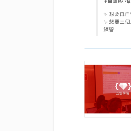
👩‍🏫 課務小
✨ 想要再
✨ 想要三
練營