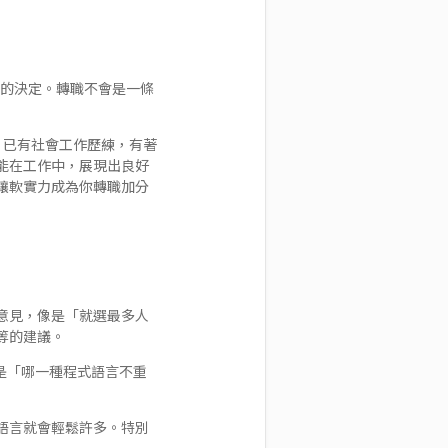
出的決定。轉職不會是一條
，已有社會工作歷練，有著
能在工作中，展現出良好
讓軟實力成為你轉職加分
意見，像是「就選最多人
等的建議。
議是「哪一種程式語言不重
語言就會輕鬆許多。特別