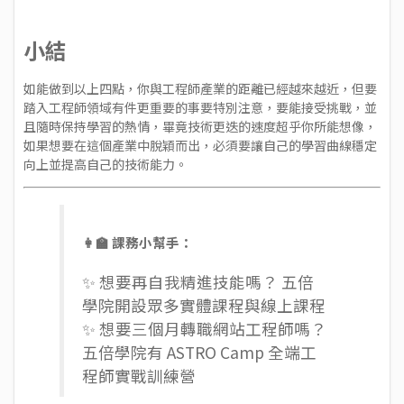
小結
如能做到以上四點，你與工程師產業的距離已經越來越近，但要
踏入工程師領域有件更重要的事要特別注意，要能接受挑戰，並
且隨時保持學習的熱情，畢竟技術更迭的速度超乎你所能想像，
如果想要在這個產業中脫穎而出，必須要讓自己的學習曲線穩定
向上並提高自己的技術能力。
👩‍🏫 課務小幫手：
✨ 想要再自我精進技能嗎？ 五倍
學院開設眾多
實體課程
與
線上課程
✨ 想要三個月轉職網站工程師嗎？
五倍學院有
ASTRO Camp 全端工
程師實戰訓練營