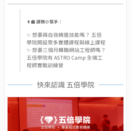
👩‍🏫 課務小幫手：
✨ 想要再自我精進技能嗎？ 五倍
學院開設眾多
實體課程
與
線上課程
✨ 想要三個月轉職網站工程師嗎？
五倍學院有
ASTRO Camp 全端工
程師實戰訓練營
快來認識 五倍學院