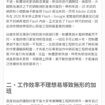
不過，軟體技術更迭瞬息萬變，新技術迭代週期短，速度快，大
趨勢及潮流之下的遊戲規則是會改變的。舉例來說，20 年前的
網頁和小遊戲幾乎都是用 Flash 寫出來的，然而 Adobe 公司宣
布在 2020 年末停止更新 Flash，Google 瀏覽器的爬蟲甚至已經
爬不到網頁裡的 Flash 內容，正式宣告了 Flash 時代的終結，因
此保持開放學習的心態是工程師最重要的課題。
佔據年薪百萬排行榜的其中兩個行業，軟體業與水電師傅截然不
同。水電師傅只要習得修理技能，一招在手可以戰十年，而軟體
業卻不能只知其一不知其二，比如說後端工程師也必須了解前端
的作業邏輯與範圍，才有能力在專案協作中與前端工程師或是專
案 PM 進行有效溝通。況且，軟體更新快速，時常有新技術推出
或是新版本更新，得要跟上時事，要不斷的進修學習，才能讓自
己持續保有技術競爭力。
二、工作效率不理想易導致無形的加
班
高度自由的優點何嘗不是大家考慮轉職工程師的條件，擁有自己