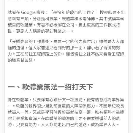
試著在 Google 搜尋：「最快年薪破百的工作？」 搜尋結果不出
意料有三項，分別是科技業、軟體業和水電師傅。其中號稱年薪
破百的軟體業，有著不必被綁在公司、自由度高的工作模式特
性，更是人人稱羨的夢幻職業之一。
「光鮮亮麗的工作背後，需要一定的努力與付出」雖然是人人都
懂的道理，但大家普遍只看到好的那一面，卻小看了背後的努
力。正在前往工程師路上的你，憧憬嚮往之餘不妨來看看工程師
的職業甘苦談。
一、軟體業無法一招打天下
身在軟體業，只要你有心鑽研某一項技能，便有機會成為業界第
一。軟體的世界很少見到前後輩的人際關係壓力，不因年紀較長
就高人一等，又或是學習時數較高就技高一籌，唯有精熟才能撐
得上專業和資深。在軟體業的職涯路上更不需要遵循前人的軌
跡，只要有能力，人人都能走出自己的道路，成為業界大大。