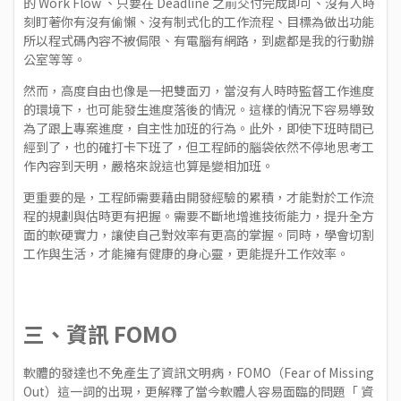
的 Work Flow 、只要在 Deadline 之前交付完成即可、沒有人時
刻盯著你有沒有偷懶、沒有制式化的工作流程、目標為做出功能
所以程式碼內容不被侷限、有電腦有網路，到處都是我的行動辦
公室等等。
然而，高度自由也像是一把雙面刃，當沒有人時時監督工作進度
的環境下，也可能發生進度落後的情況。這樣的情況下容易導致
為了跟上專案進度，自主性加班的行為。此外，即使下班時間已
經到了，也的確打卡下班了，但工程師的腦袋依然不停地思考工
作內容到天明，嚴格來說這也算是變相加班。
更重要的是，工程師需要藉由開發經驗的累積，才能對於工作流
程的規劃與估時更有把握。需要不斷地增進技術能力，提升全方
面的軟硬實力，讓使自己對效率有更高的掌握。同時，學會切割
工作與生活，才能擁有健康的身心靈，更能提升工作效率。
三、資訊 FOMO
軟體的發達也不免產生了資訊文明病，FOMO（Fear of Missing
Out）這一詞的出現，更解釋了當今軟體人容易面臨的問題「 資